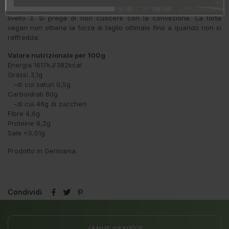
cagliata è salita anche al centro. Cuocere nel forno a gas al
livello 3. Si prega di non cuocere con la convezione. La torta
vegan non ottiene la forza di taglio ottimale fino a quando non si
raffredda.
Valore nutrizionale per 100g
Energia 1617kJ/382kcal
Grassi 3,1g
-di cui saturi 0,5g
Carboidrati 80g
-di cui 46g di zuccheri
Fibre 4,6g
Proteine 6,2g
Sale <0,01g
Prodotto in Germania.
Condividi