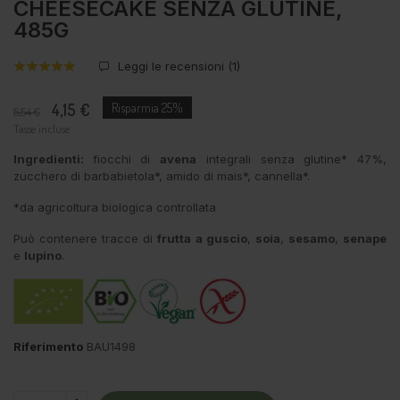
CHEESECAKE SENZA GLUTINE,
485G
Leggi le recensioni (
1
)
4,15 €
Risparmia 25%
5,54 €
Tasse incluse
Ingredienti:
fiocchi di
avena
integrali senza glutine* 47%,
zucchero di barbabietola*, amido di mais*, cannella*.
*da agricoltura biologica controllata
Può contenere tracce di
frutta a guscio
,
soia
,
sesamo
,
senape
e
lupino
.
Riferimento
BAU1498