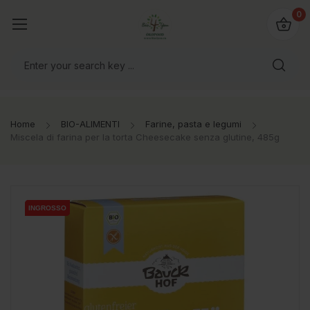
@bio4you.eu
0
o il mondo!
Home
BIO-ALIMENTI
Farine, pasta e legumi
Miscela di farina per la torta Cheesecake senza glutine, 485g
INGROSSO
INGROSSO