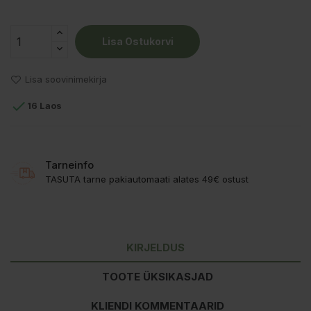
Lisa Ostukorvi
Lisa soovinimekirja

16 Laos
Tarneinfo
TASUTA tarne pakiautomaati alates 49€ ostust
KIRJELDUS
TOOTE ÜKSIKASJAD
KLIENDI KOMMENTAARID