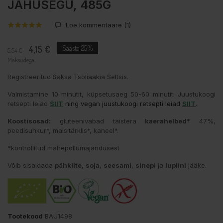
JAHUSEGU, 485G
Loe kommentaare (
1
)
4,15 €
Säästa 25%
5,54 €
Maksudega
Registreeritud Saksa Tsöliaakia Seltsis.
Valmistamine 10 minutit, küpsetusaeg 50-60 minutit. Juustukoogi
retsepti leiad
SIIT
ning vegan juustukoogi retsepti leiad
SIIT
.
Koostisosad:
gluteenivabad täistera
kaerahelbed
* 47%,
peedisuhkur*, maisitärklis*, kaneel*.
*kontrollitud mahepõllumajandusest
Võib sisaldada
pähklite
,
soja
,
seesami
,
sinepi
ja
lupiini
jääke.
Tootekood
BAU1498