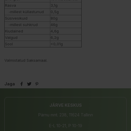
Rasva
3,1g
-millest küllastunud
0,5g
Süsivesikuid
80g
-millest suhkrud
46g
Kiudained
4,6g
Valgud
6,2g
Sool
<0,01g
Valmistatud Saksamaal.
Jaga
JÄRVE KESKUS
Pärnu mnt. 238, 11624 Tallinn
E-L 10-21, P 10-19