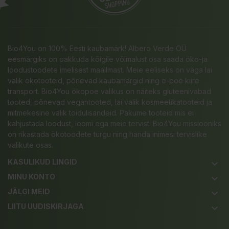
Bio4You on 100% Eesti kaubamärk! Albero Verde OÜ
eesmärgiks on pakkuda kõigile võimalust osa saada öko-ja
loodustoodete imelisest maailmast. Meie eeliseks on väga lai
valik ökotooteid, põnevad kaubamärgid ning e-poe kiire
transport. Bio4You ökopoe valikus on näiteks gluteenivabad
tooted, põnevad vegantooted, lai valik kosmeetikatooteid ja
mitmekesine valik toidulisandeid. Pakume tooteid mis ei
kahjustada loodust, loomi ega meie tervist. Bio4You missiooniks
on rikastada ökotoodete turgu ning harida inimesi tervislike
valikute osas.
KASULIKUD LINGID
keyboard_arrow_down
MINU KONTO
keyboard_arrow_down
JÄLGI MEID
keyboard_arrow_down
LIITU UUDISKIRJAGA
keyboard_arrow_down