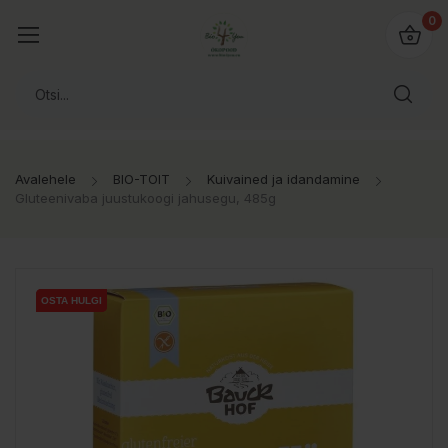
0
Avalehele
BIO-TOIT
Kuivained ja idandamine
Gluteenivaba juustukoogi jahusegu, 485g
OSTA HULGI
OSTA HULGI