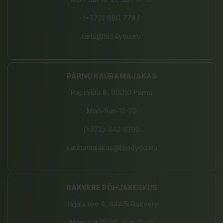
(+372) 680 7787
tartu@bio4you.eu
PÄRNU KAUBAMAJAKAS
Papiniidu 8, 80010 Pärnu
Mon-Sun 10-20
(+372) 442 9390
kaubamajakas@bio4you.eu
RAKVERE PÕHJAKESKUS
Haljala tee 4, 44415 Rakvere
Mon-Sat 10-20, Sun 10-19