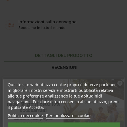
Informazioni sulla consegna
Spediamo in tutto il mondo
DETTAGLI DEL PRODOTTO
RECENSIONI
Questo sito web utilizza cookie propri e di terze parti per
Ära veel lahku!
migliorare i nostri servizi e mostrarti pubblicità relativa
alle tue preferenze analizzando le tue abitudinidi
Liitu uudiskirjaga ja
navigazione. Per dare il tuo consenso al suo utilizzo, premi
naudi järgmist ostu 10%
il pulsante Accetta.
soodsamalt!
Politica dei cookie
Personalizzare i cookie
Sind ootavad spetsiaalsed allahindlused,
eksklusiivsed kampaaniad ja kingitused!
Registreeru e-maili aadressiga ja saad
sooduskoodi!