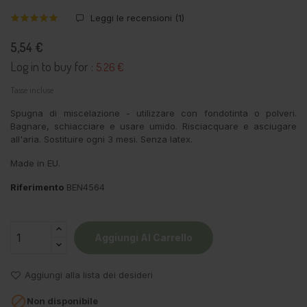
Leggi le recensioni (
1
)
5,54 €
Log in to buy for :
5.26 €
Tasse incluse
Spugna di miscelazione - utilizzare con fondotinta o polveri.
Bagnare, schiacciare e usare umido. Risciacquare e asciugare
all'aria. Sostituire ogni 3 mesi. Senza latex.
Made in EU.
Riferimento
BEN4564
Aggiungi Al Carrello
Aggiungi alla lista dei desideri

Non disponibile