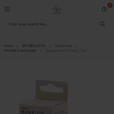
@bio4you.eu
0
o il mondo!
Home
BIO-BELLEZZA
Trucco bio
Pennelli e accessori
Spugna per il trucco, 1 pz