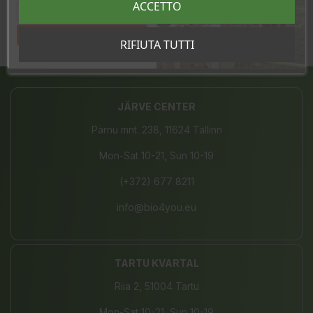
ACCETTO
Tahan sooduskoodi!
RIFIUTA TUTTI
Condividi
JÄRVE CENTER
Pärnu mnt. 238, 11624 Tallinn
Mon-Sat 10-21, Sun 10-19
(+372) 677 8211
info@bio4you.eu
TARTU KVARTAL
Riia 2, 51004 Tartu
Mon-Sat 10-21, Sun 10-19