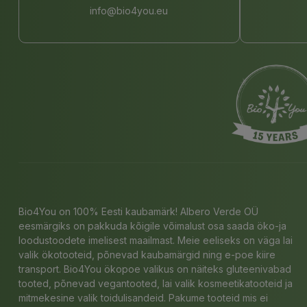
info@bio4you.eu
Bio4You on 100% Eesti kaubamärk! Albero Verde OÜ
eesmärgiks on pakkuda kõigile võimalust osa saada öko-ja
loodustoodete imelisest maailmast. Meie eeliseks on väga lai
valik ökotooteid, põnevad kaubamärgid ning e-poe kiire
transport. Bio4You ökopoe valikus on näiteks gluteenivabad
tooted, põnevad vegantooted, lai valik kosmeetikatooteid ja
mitmekesine valik toidulisandeid. Pakume tooteid mis ei