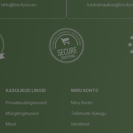
tartu@bio4you.eu
kaubamajakas@bio4yo
KASULIKUD LINGID
MINU KONTO
Privaatsustingimused
Minu Konto
Müügitingimused
Tellimuste Ajalugu
Meist
Identiteet