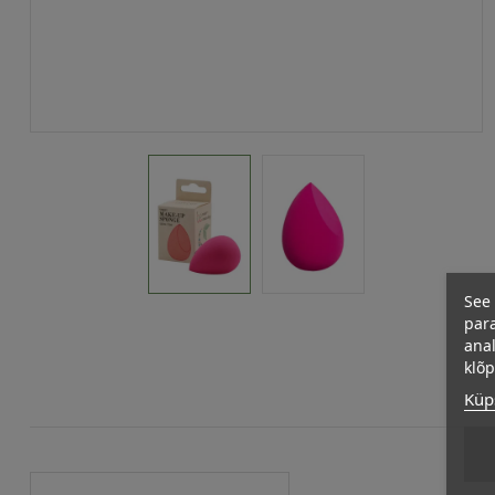
See 
para
anal
klõ
Küps