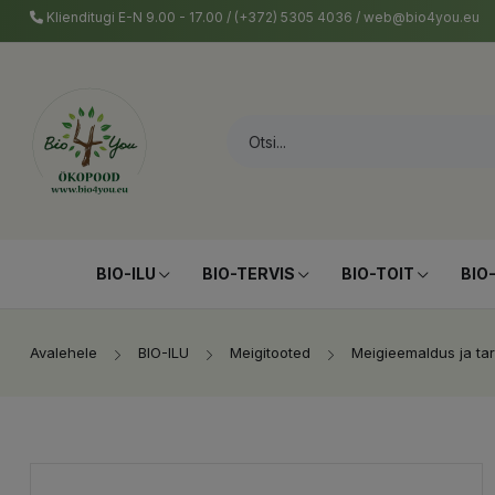
Klienditugi E-N 9.00 - 17.00 / (+372) 5305 4036 / web@bio4you.eu
BIO-ILU
BIO-TERVIS
BIO-TOIT
BIO
Avalehele
BIO-ILU
Meigitooted
Meigieemaldus ja ta