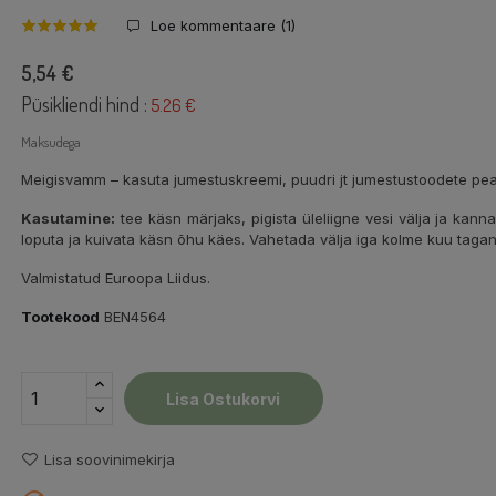
Loe kommentaare (
1
)
5,54 €
Püsikliendi hind :
5.26 €
Maksudega
Meigisvamm – kasuta jumestuskreemi, puudri jt jumestustoodete pe
Kasutamine:
tee käsn märjaks, pigista üleliigne vesi välja ja kan
loputa ja kuivata käsn õhu käes. Vahetada välja iga kolme kuu tagan
Valmistatud Euroopa Liidus.
Tootekood
BEN4564
Lisa Ostukorvi
Lisa soovinimekirja