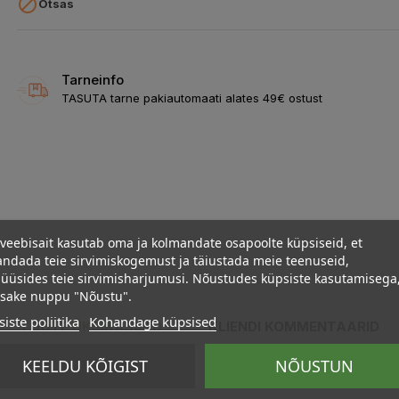

Otsas
Tarneinfo
TASUTA tarne pakiautomaati alates 49€ ostust
veebisait kasutab oma ja kolmandate osapoolte küpsiseid, et
ndada teie sirvimiskogemust ja täiustada meie teenuseid,
üüsides teie sirvimisharjumusi. Nõustudes küpsiste kasutamisega
psake nuppu "Nõustu".
iste poliitika
Kohandage küpsised
TOOTE ÜKSIKASJAD
KLIENDI KOMMENTAARID
KEELDU KÕIGIST
NÕUSTUN