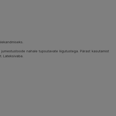
alekandmiseks.
na jumestustoode nahale tupsutavate liigutustega. Pärast kasutamist
t. Lateksivaba.