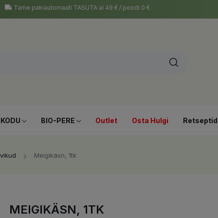
Tarne pakiautomaati TASUTA al 49 € / poodi 0 €
-KODU
BIO-PERE
Outlet
Osta Hulgi
Retseptid
rvikud
Meigikäsn, 1tk
MEIGIKÄSN, 1TK