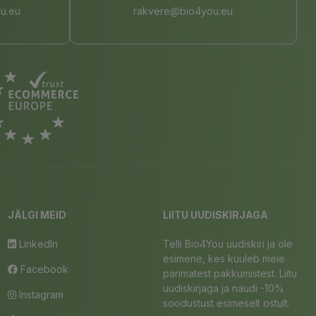
u.eu
rakvere@bio4you.eu
JÄLGI MEID
LIITU UUDISKIRJAGA
LinkedIn
Telli Bio4You uudiskiri ja ole
esimene, kes kuuleb meie
Facebook
parimatest pakkumistest. Liitu
uudiskirjaga ja naudi -10%
Instagram
soodustust esimeselt ostult.