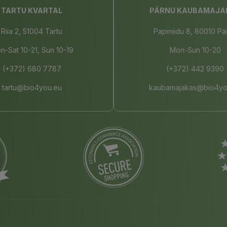
TARTU KVARTAL
PÄRNU KAUBAMAJA
Riia 2, 51004 Tartu
Papiniidu 8, 80010 Pä
n-Sat 10-21, Sun 10-19
Mon-Sun 10-20
(+372) 680 7787
(+372) 442 9390
tartu@bio4you.eu
kaubamajakas@bio4yo