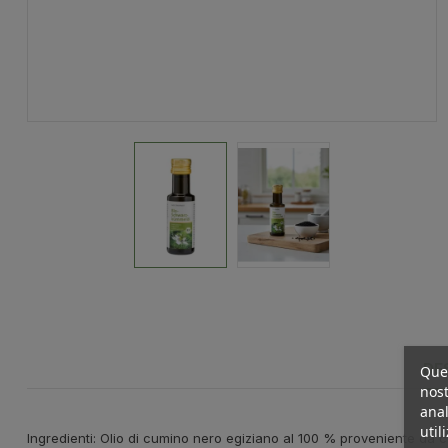
DE
Ques
nost
anal
util
Ingredienti: Olio di cumino nero egiziano al 100 % proveniente da co