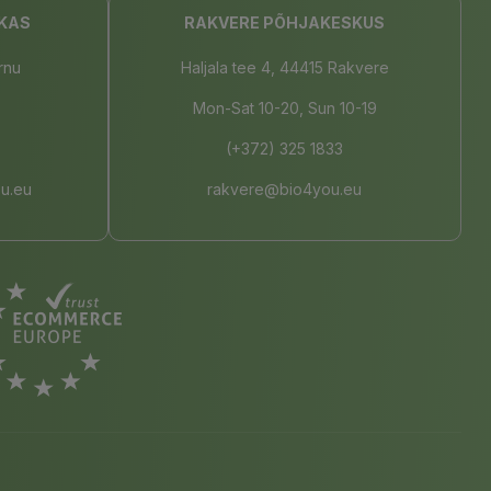
KAS
RAKVERE PÕHJAKESKUS
rnu
Haljala tee 4, 44415 Rakvere
Mon-Sat 10-20, Sun 10-19
(+372) 325 1833
u.eu
rakvere@bio4you.eu