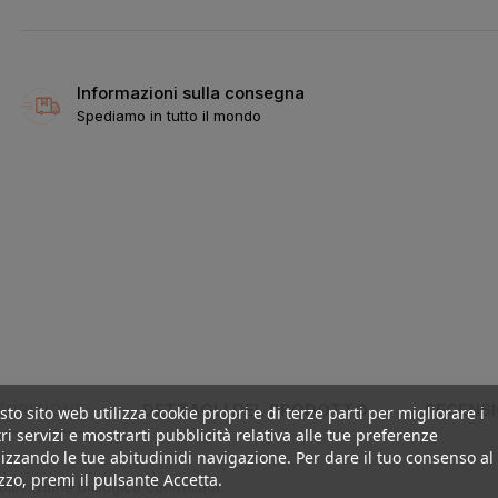
Informazioni sulla consegna
Spediamo in tutto il mondo
SCRIZIONE
DETTAGLI DEL PRODOTTO
RECENSI
to sito web utilizza cookie propri e di terze parti per migliorare i
ri servizi e mostrarti pubblicità relativa alle tue preferenze
izzando le tue abitudinidi navigazione. Per dare il tuo consenso al
izzo, premi il pulsante Accetta.
ltivazione biologica controllata.