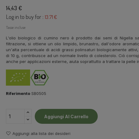
14,43 €
Log in to buy for :
13.71 €
Tasse incluse
L'olio biologico di cumino nero è prodotto dai semi di Nigella s
filtrazione, si ottiene un olio limpido, brunastro, dall'odore aroma
un'alta percentuale di acidi grassi polinsaturi biologicamente attivi
di 10 g, contribuisce ad un normale livello di colesterolo. Ciò corri
anche per applicazioni esterne, aiuta soprattutto a trattare la pelle 
Riferimento
SB0505
Aggiungi Al Carrello
Aggiungi alla lista dei desideri