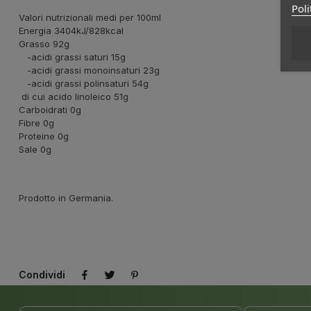
Poli
Valori nutrizionali medi per 100ml
Energia 3404kJ/828kcal
Grasso 92g
-acidi grassi saturi 15g
-acidi grassi monoinsaturi 23g
-acidi grassi polinsaturi 54g
di cui acido linoleico 51g
Carboidrati 0g
Fibre 0g
Proteine 0g
Sale 0g
Prodotto in Germania.
Condividi