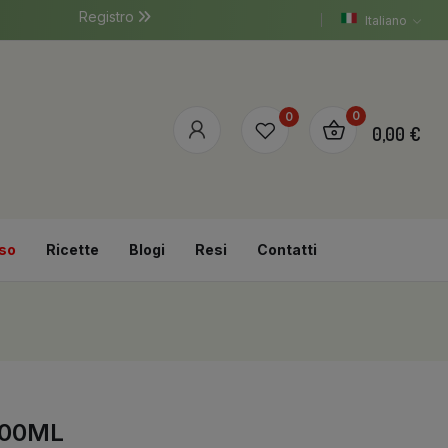
Registro
Italiano
0
0
0,00 €
so
Ricette
Blogi
Resi
Contatti
100ML