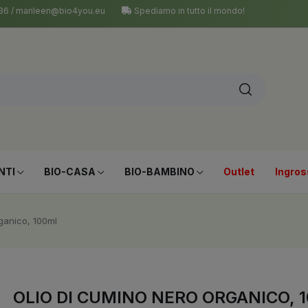
 036 / marileen@bio4you.eu
Spediamo in tutto il mondo!
NTI
BIO-CASA
BIO-BAMBINO
Outlet
Ingros
ganico, 100ml
OLIO DI CUMINO NERO ORGANICO, 