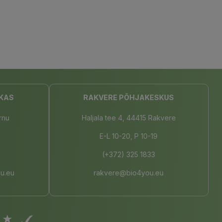
KAS
RAKVERE PÕHJAKESKUS
rnu
Haljala tee 4, 44415 Rakvere
E-L 10-20, P 10-19
(+372) 325 1833
u.eu
rakvere@bio4you.eu