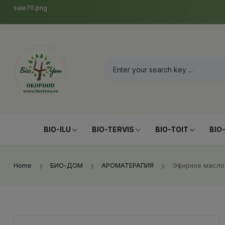
sale70.png
BIO-ILU
BIO-TERVIS
BIO-TOIT
BIO
Home
БИО-ДОМ
АРОМАТЕРАПИЯ
Эфирное масло 