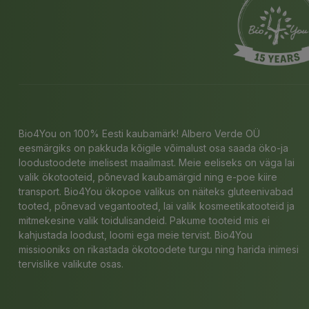
Bio4You on 100% Eesti kaubamärk! Albero Verde OÜ
eesmärgiks on pakkuda kõigile võimalust osa saada öko-ja
loodustoodete imelisest maailmast. Meie eeliseks on väga lai
valik ökotooteid, põnevad kaubamärgid ning e-poe kiire
transport. Bio4You ökopoe valikus on näiteks gluteenivabad
tooted, põnevad vegantooted, lai valik kosmeetikatooteid ja
mitmekesine valik toidulisandeid. Pakume tooteid mis ei
kahjustada loodust, loomi ega meie tervist. Bio4You
missiooniks on rikastada ökotoodete turgu ning harida inimesi
tervislike valikute osas.