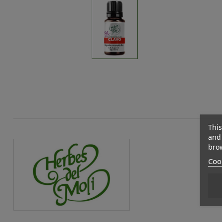
This
and 
brow
Cook