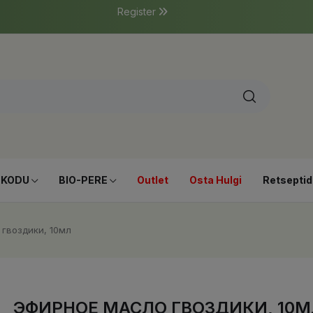
Register
-KODU
BIO-PERE
Outlet
Osta Hulgi
Retseptid
гвоздики, 10мл
ЭФИРНОЕ МАСЛО ГВОЗДИКИ, 10М