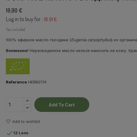
19,90 €
Log in to buy for :
18.91 €
Tax included
100% эфирное масло гвоздики (
Eugenia caryophyllus
) из органи
Внимание!
Неразведенное масло нельзя наносить на кожу. Хран
Reference
HERB0174
Add To Cart
Add to wishlist

12 Laos