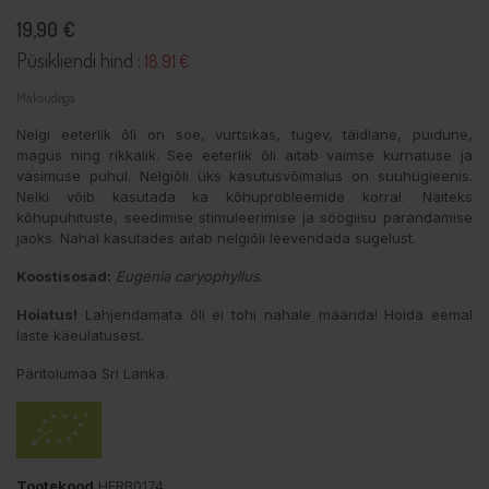
19,90 €
Püsikliendi hind :
18.91 €
Maksudega
Nelgi eeterlik õli on soe, vürtsikas, tugev, täidlane, puidune,
magus ning rikkalik. See eeterlik õli aitab vaimse kurnatuse ja
väsimuse puhul. Nelgiõli üks kasutusvõimalus on suuhügieenis.
Nelki võib kasutada ka kõhuprobleemide korral. Näiteks
kõhupuhituste, seedimise stimuleerimise ja söögiisu parandamise
jaoks. Nahal kasutades aitab nelgiõli leevendada sügelust.
Koostisosad:
Eugenia caryophyllus
.
Hoiatus!
Lahjendamata õli ei tohi nahale määrida! Hoida eemal
laste käeulatusest.
Päritolumaa Sri Lanka.
Tootekood
HERB0174