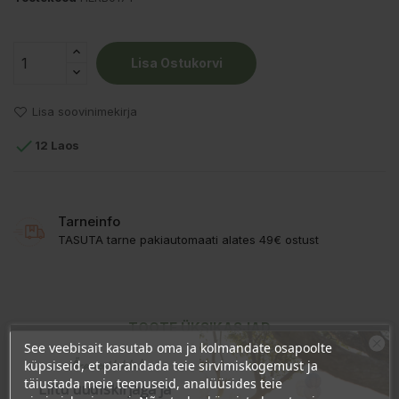
Lisa Ostukorvi
Lisa soovinimekirja

12 Laos
Tarneinfo
TASUTA tarne pakiautomaati alates 49€ ostust
TOOTE ÜKSIKASJAD
See veebisait kasutab oma ja kolmandate osapoolte
Ära veel lahku!
KLIENDI KOMMENTAARID
küpsiseid, et parandada teie sirvimiskogemust ja
täiustada meie teenuseid, analüüsides teie
Liitu uudiskirjaga ja