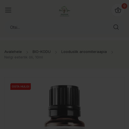
0
Avalehele
BIO-KODU
Looduslik aroomiteraapia
Nelgi eeterlik õli, 10ml
OSTA HULGI
OSTA HULGI