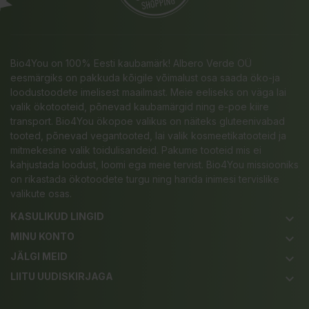
Bio4You on 100% Eesti kaubamärk! Albero Verde OÜ
eesmärgiks on pakkuda kõigile võimalust osa saada öko-ja
loodustoodete imelisest maailmast. Meie eeliseks on väga lai
valik ökotooteid, põnevad kaubamärgid ning e-poe kiire
transport. Bio4You ökopoe valikus on näiteks gluteenivabad
tooted, põnevad vegantooted, lai valik kosmeetikatooteid ja
mitmekesine valik toidulisandeid. Pakume tooteid mis ei
kahjustada loodust, loomi ega meie tervist. Bio4You missiooniks
on rikastada ökotoodete turgu ning harida inimesi tervislike
valikute osas.
KASULIKUD LINGID
keyboard_arrow_down
MINU KONTO
keyboard_arrow_down
JÄLGI MEID
keyboard_arrow_down
LIITU UUDISKIRJAGA
keyboard_arrow_down