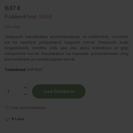
16,67 €
Püsikliendi hind :
15.84 €
Maksudega
Teepuuõli kasutatakse aroomiteraapias nii bakteritest, viirustest
kui ka seentest põhjustatud haiguste korral. Teepuuõli avab
hingamisteid, mistõttu võib see olla abiks külmetuse ja gripi
sümptomite korral. Kasutatakse ka haavade puhastamiseks ning
konnasilmade ja soolatüügaste korral.
Tootekood
SAP1605
Lisa Ostukorvi
Lisa soovinimekirja

8 Laos