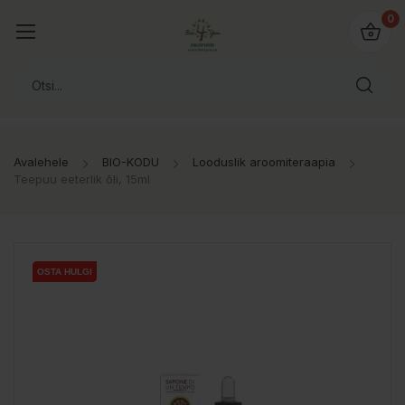
0
Avalehele
BIO-KODU
Looduslik aroomiteraapia
Teepuu eeterlik õli, 15ml
OSTA HULGI
OSTA HULGI