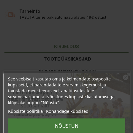
Tarneinfo
TASUTA tarne pakiautomaati alates 49€ ostust
KIRJELDUS
TOOTE ÜKSIKASJAD
KLIENDI KOMMENTAARID
See veebisait kasutab oma ja kolmandate osapoolte
Ära veel lahku!
küpsiseid, et parandada teie sirvimiskogemust ja
täiustada meie teenuseid, analüüsides teie
Liitu uudiskirjaga ja
Koostisosad:
100%
Melaleuca alternifolia
eeterlik
õli
sirvimisharjumusi. Nõustudes küpsiste kasutamisega,
mahepõllumajandusest
naudi järgmist ostu 10%
klõpsake nuppu "Nõustu".
soodsamalt!
Hoiatus!
Lahjendamata õli ei tohi nahale määrida! Eeterlike õlide
Küpsiste poliitika
Kohandage küpsised
Sind ootavad spetsiaalsed allahindlused,
seespidiselt kasutamist võib soovitada ainult spetsialist. Hoida
eksklusiivsed kampaaniad ja kingitused!
eemal laste käeulatusest.
Registreeru e-maili aadressiga ja saad
sooduskoodi!
NÕUSTUN