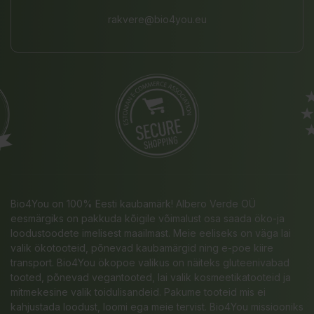
rakvere@bio4you.eu
Bio4You on 100% Eesti kaubamärk! Albero Verde OÜ
eesmärgiks on pakkuda kõigile võimalust osa saada öko-ja
loodustoodete imelisest maailmast. Meie eeliseks on väga lai
valik ökotooteid, põnevad kaubamärgid ning e-poe kiire
transport. Bio4You ökopoe valikus on näiteks gluteenivabad
tooted, põnevad vegantooted, lai valik kosmeetikatooteid ja
mitmekesine valik toidulisandeid. Pakume tooteid mis ei
kahjustada loodust, loomi ega meie tervist. Bio4You missiooniks