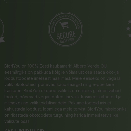
Bio4You on 100% Eesti kaubamärk! Albero Verde OÜ
eesmärgiks on pakkuda kõigile võimalust osa saada öko-ja
loodustoodete imelisest maailmast. Meie eeliseks on väga lai
valik ökotooteid, põnevad kaubamärgid ning e-poe kiire
transport. Bio4You ökopoe valikus on näiteks gluteenivabad
tooted, põnevad vegantooted, lai valik kosmeetikatooteid ja
mitmekesine valik toidulisandeid. Pakume tooteid mis ei
kahjustada loodust, loomi ega meie tervist. Bio4You missiooniks
on rikastada ökotoodete turgu ning harida inimesi tervislike
valikute osas.
KASULIKUD LINGID