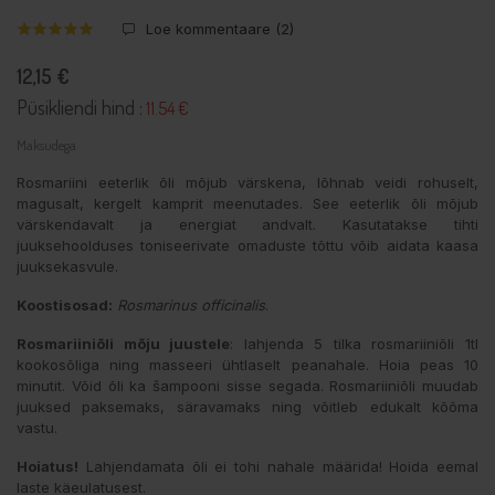
Loe kommentaare (
2
)
12,15 €
Püsikliendi hind :
11.54 €
Maksudega
Rosmariini eeterlik õli mõjub värskena, lõhnab veidi rohuselt,
magusalt, kergelt kamprit meenutades. See eeterlik õli mõjub
värskendavalt ja energiat andvalt. Kasutatakse tihti
juuksehoolduses toniseerivate omaduste tõttu võib aidata kaasa
juuksekasvule.
Koostisosad:
Rosmarinus officinalis
.
Rosmariiniõli mõju juustele
: lahjenda 5 tilka rosmariiniõli 1tl
kookosõliga ning masseeri ühtlaselt peanahale. Hoia peas 10
minutit. Võid õli ka šampooni sisse segada. Rosmariiniõli muudab
juuksed paksemaks, säravamaks ning võitleb edukalt kõõma
vastu.
Hoiatus!
Lahjendamata õli ei tohi nahale määrida! Hoida eemal
laste käeulatusest.