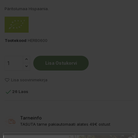
Päritolumaa Hispaania.
Tootekood
HERB0600
Lisa Ostukorvi
Lisa soovinimekirja

26 Laos
Tarneinfo
TASUTA tarne pakiautomaati alates 49€ ostust