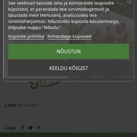
See veebisait kasutab oma ja kolmandate osapoolte
Ära veel lahku!
küpsiseid, et parandada teie sirvimiskogemust ja
täiustada meie teenuseid, analüüsides teie
TOOTE ÜKSIKASJAD
Liitu uudiskirjaga ja
sirvimisharjumusi. Nõustudes küpsiste kasutamisega,
naudi järgmist ostu 10%
klõpsake nuppu "Nõustu".
KLIENDI KOMMENTAARID
soodsamalt!
Küpsiste poliitika
Kohandage küpsised
Sind ootavad spetsiaalsed allahindlused,
eksklusiivsed kampaaniad ja kingitused!
Registreeru e-maili aadressiga ja saad
sooduskoodi!
NÕUSTUN
Tahan sooduskoodi!
KEELDU KÕIGIST
Laos
26 Toodet
Jaga