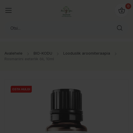
0
Avalehele
BIO-KODU
Looduslik aroomiteraapia
Rosmariini eeterlik õli, 10ml
OSTA HULGI
OSTA HULGI