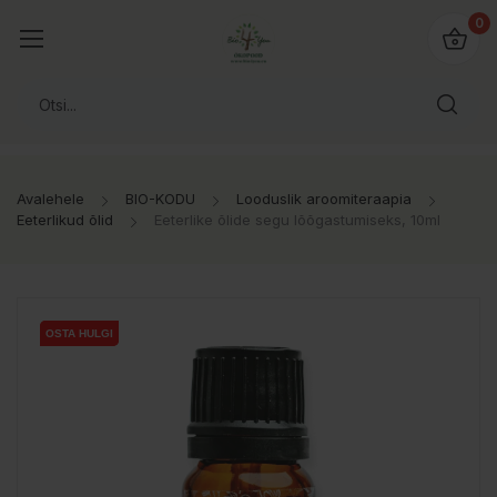
0
Avalehele
BIO-KODU
Looduslik aroomiteraapia
Eeterlikud õlid
Eeterlike õlide segu lõõgastumiseks, 10ml
OSTA HULGI
OSTA HULGI