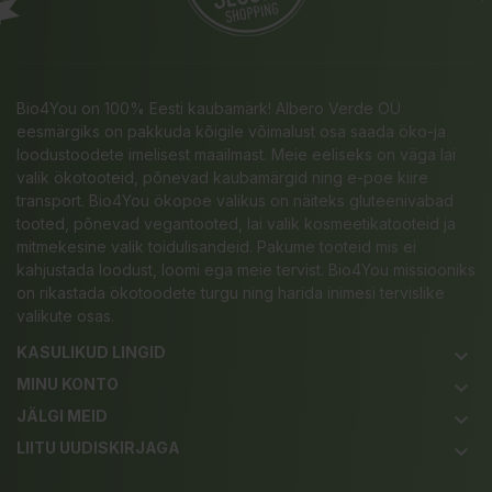
Bio4You on 100% Eesti kaubamärk! Albero Verde OÜ
eesmärgiks on pakkuda kõigile võimalust osa saada öko-ja
loodustoodete imelisest maailmast. Meie eeliseks on väga lai
valik ökotooteid, põnevad kaubamärgid ning e-poe kiire
transport. Bio4You ökopoe valikus on näiteks gluteenivabad
tooted, põnevad vegantooted, lai valik kosmeetikatooteid ja
mitmekesine valik toidulisandeid. Pakume tooteid mis ei
kahjustada loodust, loomi ega meie tervist. Bio4You missiooniks
on rikastada ökotoodete turgu ning harida inimesi tervislike
valikute osas.
KASULIKUD LINGID
keyboard_arrow_down
MINU KONTO
keyboard_arrow_down
JÄLGI MEID
keyboard_arrow_down
LIITU UUDISKIRJAGA
keyboard_arrow_down