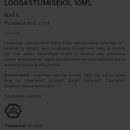
LÕÕGASTUMISEKS, 10ML
12,40 €
Püsikliendi hind :
11.78 €
Maksudega
Lõõgastav segu sisaldab kahte kõige rahustavamat eeterlikku õli –
lavendlit ja sidrunit. Koos kasutades loovad need kaks õli aroomi,
mis võib aidata vähendada stressi ja ärevust ning edendada
samas heaolutunnet. Sobib kasutamiseks nii massaažiõlina kui ka
aroomilampides ja difuuserites.
Koostisosad:
Lavandula Hybrida Grosso Herb Oil, Citrus Limon
Peel Oil, Limonene*, Linalool*, Citral*, Geraniol*, Coumarin*,
Eugenol*, Benzyl Benzoate*.
*looduslikku päritolu
Tootekood
TER3668