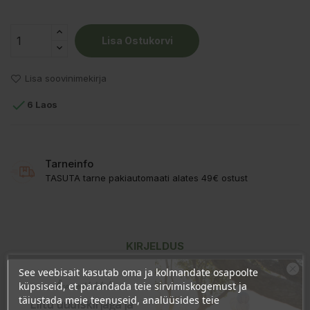
Lisa Ostukorvi
Lisa soovinimekirja

6 Laos
Tarneinfo
TASUTA tarne pakiautomaati alates 49€ ostust
KIRJELDUS
See veebisait kasutab oma ja kolmandate osapoolte
TOOTE ÜKSIKASJAD
Ära veel lahku!
küpsiseid, et parandada teie sirvimiskogemust ja
täiustada meie teenuseid, analüüsides teie
Liitu uudiskirjaga ja
KLIENDI KOMMENTAARID