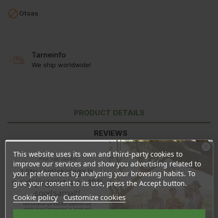

Otsas
Tarneinfo
We ship worldwide!
PRODUCT DETAILS
REVIEWS
This website uses its own and third-party cookies to
Ära veel lahku!
improve our services and show you advertising related to
Liitu uudiskirjaga ja
your preferences by analyzing your browsing habits. To
naudi järgmist ostu 10%
give your consent to its use, press the Accept button.
soodsamalt!
Cookie policy
Customize cookies
Sind ootavad spetsiaalsed allahindlused,
eksklusiivsed kampaaniad ja kingitused!
Registreeru e-maili aadressiga ja saad