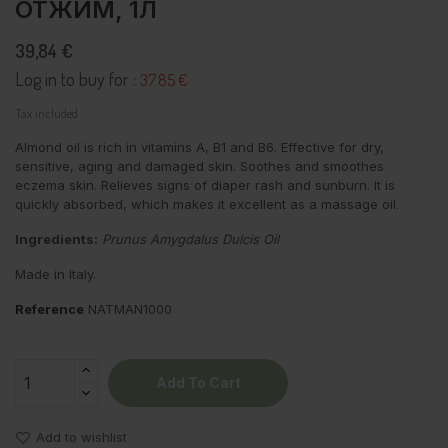
ОТЖИМ, 1Л
39,84 €
Log in to buy for :
37.85 €
Tax included
Almond oil is rich in vitamins A, B1 and B6. Effective for dry,
sensitive, aging and damaged skin. Soothes and smoothes
eczema skin. Relieves signs of diaper rash and sunburn. It is
quickly absorbed, which makes it excellent as a massage oil.
Ingredients:
Prunus Amygdalus Dulcis Oil
Made in Italy.
Reference
NATMAN1000
Add To Cart
Add to wishlist