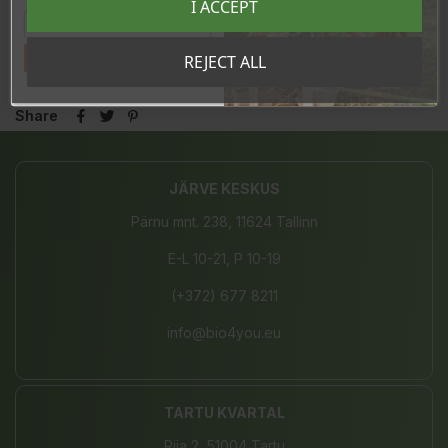
I ACCEPT
sooduskoodi!
Tahan sooduskoodi!
REJECT ALL
Share
JÄRVE KESKUS
Pärnu mnt. 238, 11624 Tallinn
E-L 10-21, P 10-19
(+372) 677 8211
info@bio4you.eu
TARTU KVARTAL
Riia 2, 51004 Tartu