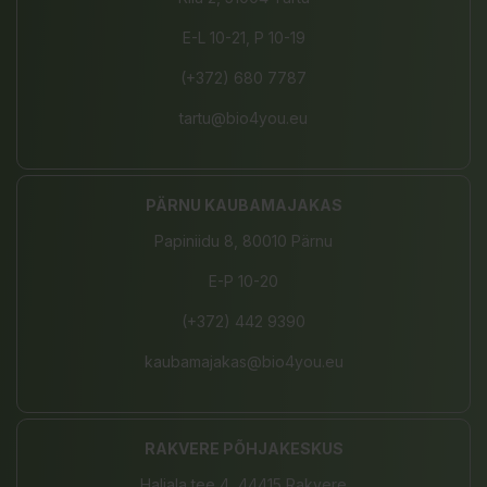
E-L 10-21, P 10-19
(+372) 680 7787
tartu@bio4you.eu
PÄRNU KAUBAMAJAKAS
Papiniidu 8, 80010 Pärnu
E-P 10-20
(+372) 442 9390
kaubamajakas@bio4you.eu
RAKVERE PÕHJAKESKUS
Haljala tee 4, 44415 Rakvere