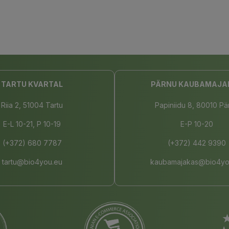
TARTU KVARTAL
PÄRNU KAUBAMAJA
Riia 2, 51004 Tartu
Papiniidu 8, 80010 Pä
E-L 10-21, P 10-19
E-P 10-20
(+372) 680 7787
(+372) 442 9390
tartu@bio4you.eu
kaubamajakas@bio4yo