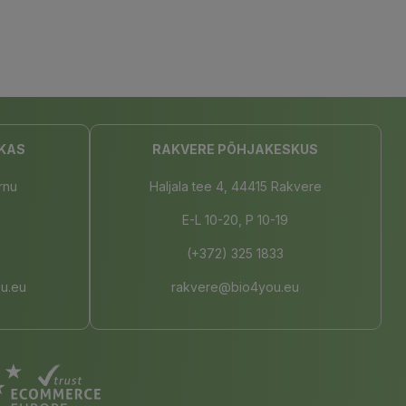
KAS
RAKVERE PÕHJAKESKUS
rnu
Haljala tee 4, 44415 Rakvere
E-L 10-20, P 10-19
(+372) 325 1833
u.eu
rakvere@bio4you.eu