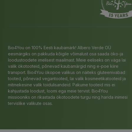
Bio4You on 100% Eesti kaubamärk! Albero Verde OÜ
eesmärgiks on pakkuda kõigile võimalust osa saada öko-ja
loodustoodete imelisest maailmast. Meie eeliseks on väga lai
valik ökotooteid, põnevad kaubamärgid ning e-poe kiire
transport. Bio4You ökopoe valikus on näiteks gluteenivabad
tooted, põnevad vegantooted, lai valik kosmeetikatooteid ja
mitmekesine valik toidulisandeid. Pakume tooteid mis ei
kahjustada loodust, loomi ega meie tervist. Bio4You
missiooniks on rikastada ökotoodete turgu ning harida inimesi
tervislike valikute osas.