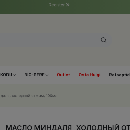
Register
-KODU
BIO-PERE
Outlet
Osta Hulgi
Retseptid
даля, холодный отжим, 100мл
МАСЛО МИНДАЛЯ, ХОЛОДНЫЙ ОТ