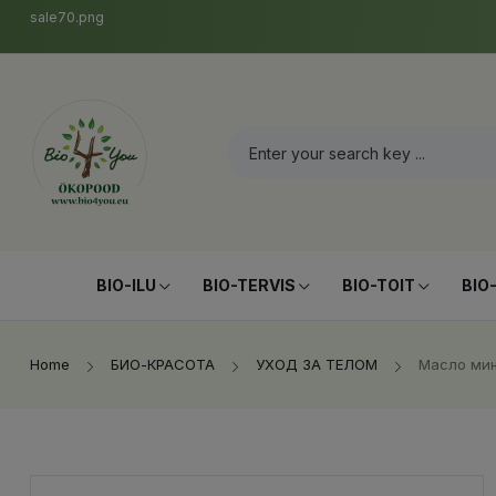
sale70.png
BIO-ILU
BIO-TERVIS
BIO-TOIT
BIO
Home
БИО-КРАСОТА
УХОД ЗА ТЕЛОМ
Масло мин