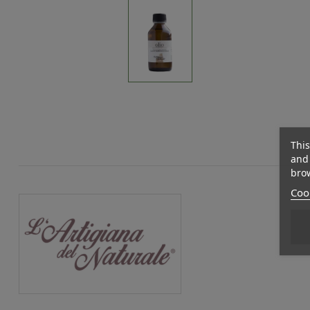
This
and 
brow
Cook