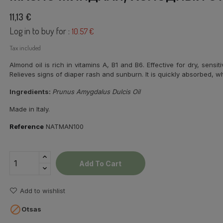
11,13 €
Log in to buy for :
10.57 €
Tax included
Almond oil is rich in vitamins A, B1 and B6. Effective for dry, se
Relieves signs of diaper rash and sunburn. It is quickly absorbed, w
Ingredients:
Prunus Amygdalus Dulcis Oil
Made in Italy.
Reference
NATMAN100
Add To Cart
Add to wishlist

Otsas