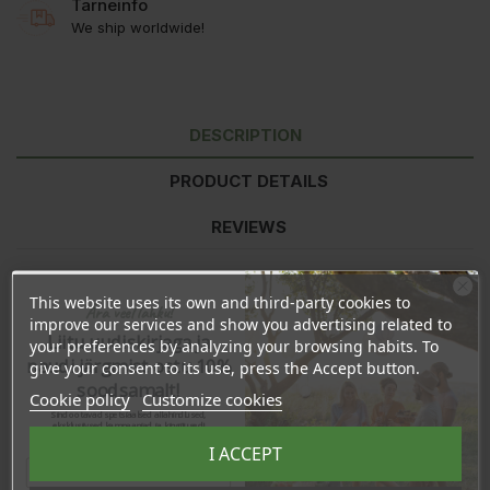
Tarneinfo
We ship worldwide!
DESCRIPTION
PRODUCT DETAILS
REVIEWS
This website uses its own and third-party cookies to
Ingredients:
Cera Alba (Beeswax), Theobroma Cacao (Cocoa)
Ära veel lahku!
improve our services and show you advertising related to
Seed Butter, Persea Gratissima (Avocado) Oil, Tocopherol
Liitu uudiskirjaga ja
(Vitamin-E), Citrus Nobilis (Mandarin) Peel Oil, Helianthus Annuus
your preferences by analyzing your browsing habits. To
naudi järgmist ostu 10%
(Sunflower) Seed Oil (and) Beta Carotene, Limonene*, Linalool*.
give your consent to its use, press the Accept button.
soodsamalt!
Cookie policy
Customize cookies
*occurs naturally in essential oils
Sind ootavad spetsiaalsed allahindlused,
eksklusiivsed kampaaniad ja kingitused!
Registreeru e-maili aadressiga ja saad
Made in Estonia
I ACCEPT
sooduskoodi!