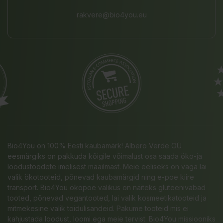
rakvere@bio4you.eu
Bio4You on 100% Eesti kaubamärk! Albero Verde OÜ
eesmärgiks on pakkuda kõigile võimalust osa saada öko-ja
loodustoodete imelisest maailmast. Meie eeliseks on väga lai
valik ökotooteid, põnevad kaubamärgid ning e-poe kiire
transport. Bio4You ökopoe valikus on näiteks gluteenivabad
tooted, põnevad vegantooted, lai valik kosmeetikatooteid ja
mitmekesine valik toidulisandeid. Pakume tooteid mis ei
kahjustada loodust, loomi ega meie tervist. Bio4You missiooniks