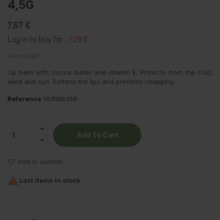
4,5G
7,67 €
Log in to buy for :
7.29 €
Tax included
Lip balm with cocoa butter and vitamin E. Protects from the cold,
wind and sun. Softens the lips and prevents chapping.
Reference
NURM6368
Add To Cart
Add to wishlist

Last items in stock