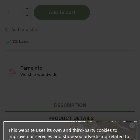
Add To Cart
Add to wishlist

32 Laos
Tarneinfo
We ship worldwide!
DESCRIPTION
PRODUCT DETAILS
This website uses its own and third-party cookies to
REVIEWS
Ära veel lahku!
improve our services and show you advertising related to