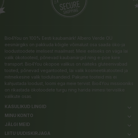
Bio4You on 100% Eesti kaubamärk! Albero Verde OÜ
eesmärgiks on pakkuda kõigile võimalust osa saada öko-ja
loodustoodete imelisest maailmast. Meie eeliseks on väga lai
valik ökotooteid, põnevad kaubamärgid ning e-poe kiire
transport. Bio4You ökopoe valikus on näiteks gluteenivabad
tooted, põnevad vegantooted, lai valik kosmeetikatooteid ja
mitmekesine valik toidulisandeid. Pakume tooteid mis ei
kahjustada loodust, loomi ega meie tervist. Bio4You missiooniks
on rikastada ökotoodete turgu ning harida inimesi tervislike
valikute osas.
KASULIKUD LINGID
keyboard_arrow_down
MINU KONTO
keyboard_arrow_down
JÄLGI MEID
keyboard_arrow_down
LIITU UUDISKIRJAGA
keyboard_arrow_down