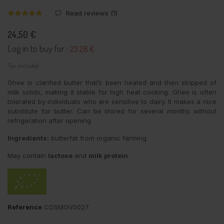
Read reviews (
1
)
24,50 €
Log in to buy for :
23.28 €
Tax included
Ghee is clarified butter that’s been heated and then stripped of
milk solids, making it stable for high heat cooking. Ghee is often
tolerated by individuals who are sensitive to dairy. It makes a nice
substitute for butter. Can be stored for several months without
refrigeration after opening.
Ingredients:
butterfat from organic farming.
May contain
lactose
and
milk protein
.
Reference
COSMOV0027