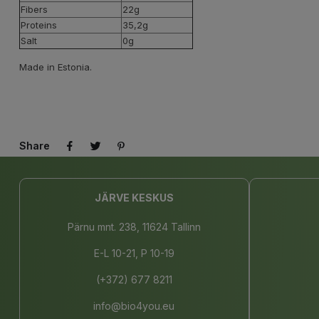
Fibers
22g
Proteins
35,2g
Salt
0g
Made in Estonia.
Share
JÄRVE KESKUS
Pärnu mnt. 238, 11624 Tallinn
E-L 10-21, P 10-19
(+372) 677 8211
info@bio4you.eu