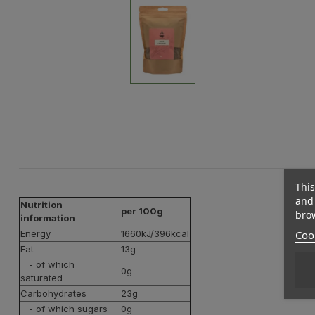
This
and 
Nutrition
per 100g
brow
information
Cook
Energy
1660kJ/396kcal
Fat
13g
- of which
0g
saturated
Carbohydrates
23g
- of which sugars
0g