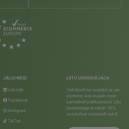
JÄLGI MEID
LIITU UUDISKIRJAGA
LinkedIn
Telli Bio4You uudiskiri ja ole
esimene, kes kuuleb meie
Facebook
parimatest pakkumistest. Liitu
uudiskirjaga ja naudi -10%
Instagram
soodustust esimeselt ostult.
TikTok