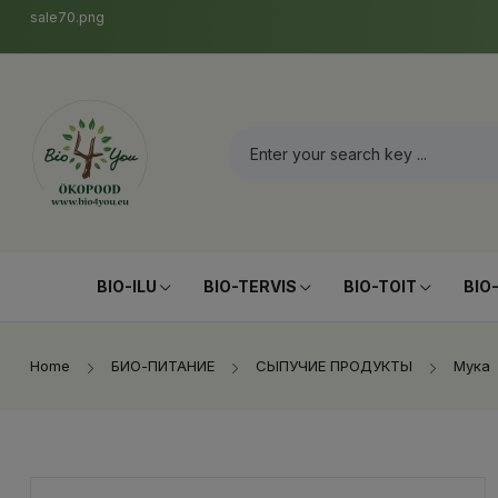
sale70.png
BIO-ILU
BIO-TERVIS
BIO-TOIT
BIO
Home
БИО-ПИТАНИЕ
СЫПУЧИЕ ПРОДУКТЫ
Мука