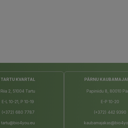
TARTU KVARTAL
PÄRNU KAUBAMAJA
Riia 2, 51004 Tartu
Papiniidu 8, 80010 Pä
E-L 10-21, P 10-19
E-P 10-20
(+372) 680 7787
(+372) 442 9390
tartu@bio4you.eu
kaubamajakas@bio4yo