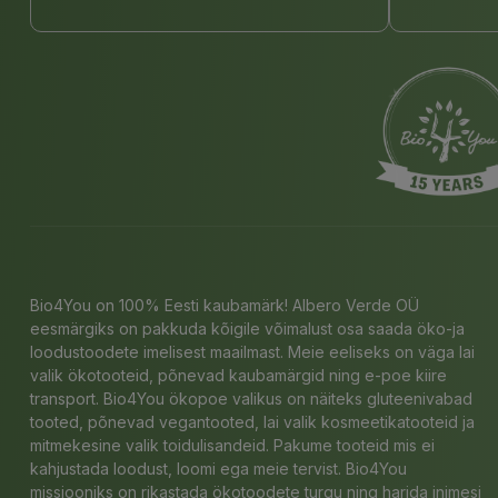
Bio4You on 100% Eesti kaubamärk! Albero Verde OÜ
eesmärgiks on pakkuda kõigile võimalust osa saada öko-ja
loodustoodete imelisest maailmast. Meie eeliseks on väga lai
valik ökotooteid, põnevad kaubamärgid ning e-poe kiire
transport. Bio4You ökopoe valikus on näiteks gluteenivabad
tooted, põnevad vegantooted, lai valik kosmeetikatooteid ja
mitmekesine valik toidulisandeid. Pakume tooteid mis ei
kahjustada loodust, loomi ega meie tervist. Bio4You
missiooniks on rikastada ökotoodete turgu ning harida inimesi