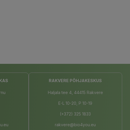
KAS
RAKVERE PÕHJAKESKUS
rnu
Haljala tee 4, 44415 Rakvere
E-L 10-20, P 10-19
(+372) 325 1833
u.eu
rakvere@bio4you.eu