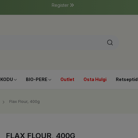
Register
-KODU
BIO-PERE
Outlet
Osta Hulgi
Retseptid
Flax Flour, 400g
FLAX FLOUR, 400G