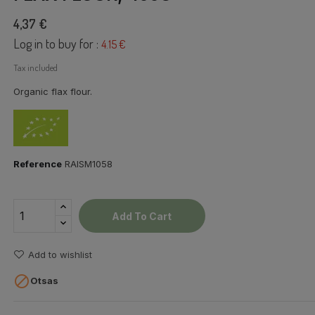
4,37 €
Log in to buy for :
4.15 €
Tax included
Organic flax flour.
Reference
RAISM1058
Add To Cart
Add to wishlist

Otsas