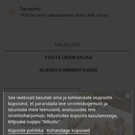
Tarneinfo
TASUTA tarne pakiautomaati alates 49€ ostust
KIRJELDUS
TOOTE ÜKSIKASJAD
KLIENDI KOMMENTAARID
Toitumisalane teave
100g kohta
See veebisait kasutab oma ja kolmandate osapoolte
Energiasisaldus
1660kJ/396kcal
Ära veel lahku!
küpsiseid, et parandada teie sirvimiskogemust ja
Rasvad
13g
täiustada meie teenuseid, analüüsides teie
Liitu uudiskirjaga ja
- millest küllastunud
0g
sirvimisharjumusi. Nõustudes küpsiste kasutamisega,
naudi järgmist ostu 10%
Süsivesikud
23g
klõpsake nuppu "Nõustu".
soodsamalt!
- millest suhkrud
0g
Küpsiste poliitika
Kohandage küpsised
Kiudained
22g
Sind ootavad spetsiaalsed allahindlused,
eksklusiivsed kampaaniad ja kingitused!