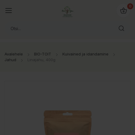
0
Avalehele
BIO-TOIT
Kuivained ja idandamine
Jahud
Linajahu, 400g