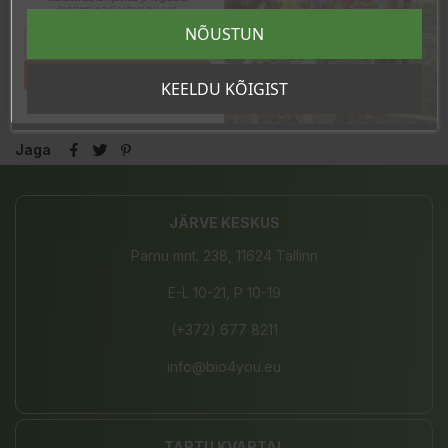
Valgud
35,2g
Registreeru e-maili aadressiga ja saad
sooduskoodi!
NÕUSTUN
Sool
0g
Valmistatud Eestis.
Tahan sooduskoodi!
KEELDU KÕIGIST
Jaga
JÄRVE KESKUS
Pärnu mnt. 238, 11624 Tallinn
E-L 10-21, P 10-19
(+372) 677 8211
info@bio4you.eu
TARTU KVARTAL