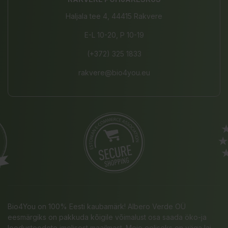
Haljala tee 4, 44415 Rakvere
E-L 10-20, P 10-19
(+372) 325 1833
rakvere@bio4you.eu
Bio4You on 100% Eesti kaubamärk! Albero Verde OÜ
eesmärgiks on pakkuda kõigile võimalust osa saada öko-ja
loodustoodete imelisest maailmast. Meie eeliseks on väga lai