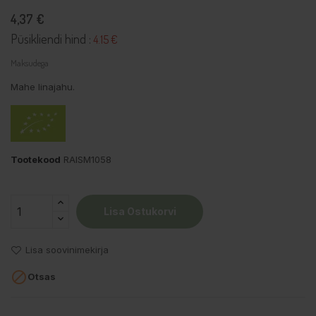
4,37 €
Püsikliendi hind :
4.15 €
Maksudega
Mahe linajahu.
Tootekood
RAISM1058
Lisa Ostukorvi
Lisa soovinimekirja

Otsas