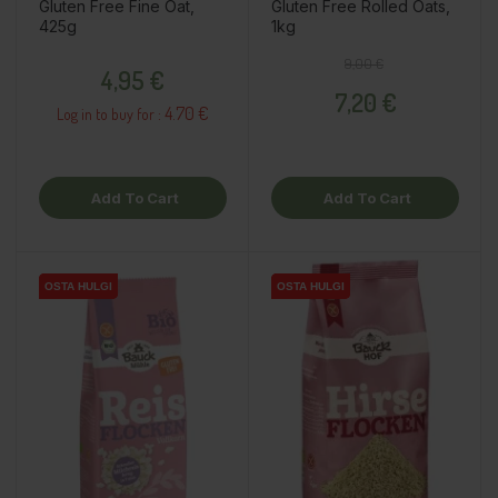
Gluten Free Fine Oat,
Gluten Free Rolled Oats,
425g
1kg
Price
Regular price
Price
9,00 €
4,95 €
7,20 €
4.70 €
Log in to buy for :
Add To Cart
Add To Cart
OSTA HULGI
OSTA HULGI
OSTA HULGI
OSTA HULGI
OSTA HULGI
OSTA HULGI