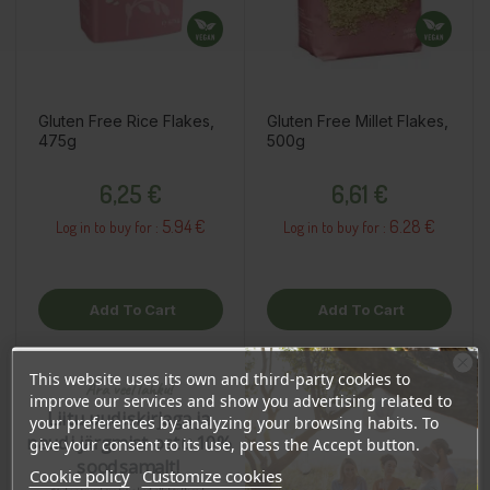
Gluten Free Rice Flakes,
Gluten Free Millet Flakes,
475g
500g
Price
Price
6,25 €
6,61 €
5.94 €
6.28 €
Log in to buy for :
Log in to buy for :
Add To Cart
Add To Cart
This website uses its own and third-party cookies to
Ära veel lahku!
-20%
improve our services and show you advertising related to
OSTA HULGI
OSTA HULGI
OSTA HULGI
OSTA HULGI
OSTA HULGI
OSTA HULGI
Liitu uudiskirjaga ja
your preferences by analyzing your browsing habits. To
naudi järgmist ostu 10%
give your consent to its use, press the Accept button.
soodsamalt!
Cookie policy
Customize cookies