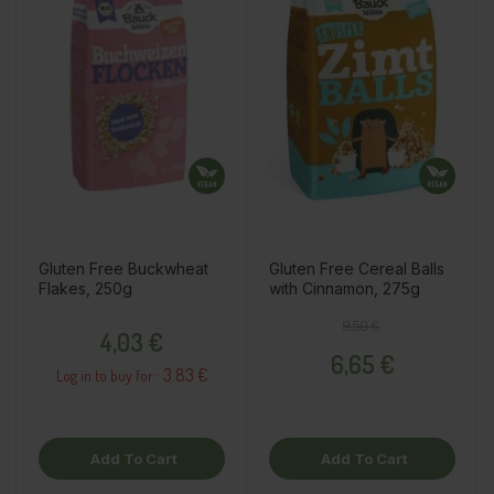
Gluten Free Buckwheat
Gluten Free Cereal Balls
Flakes, 250g
with Cinnamon, 275g
Price
Regular price
Price
9,50 €
4,03 €
6,65 €
3.83 €
Log in to buy for :
Add To Cart
Add To Cart