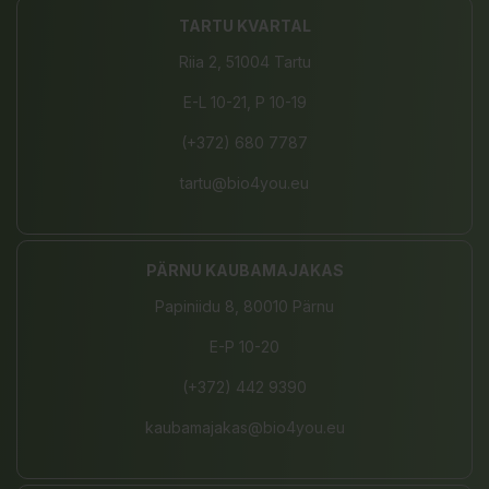
TARTU KVARTAL
Riia 2, 51004 Tartu
E-L 10-21, P 10-19
(+372) 680 7787
tartu@bio4you.eu
PÄRNU KAUBAMAJAKAS
Papiniidu 8, 80010 Pärnu
E-P 10-20
(+372) 442 9390
kaubamajakas@bio4you.eu