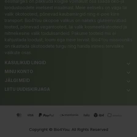
eesmärgiks on pakkuda kõigile võimalust osa saada öko-ja
loodustoodete imelisest maailmast. Meie eeliseks on väga lai
valik ökotooteid, põnevad kaubamärgid ning e-poe kiire
transport. Bio4You ökopoe valikus on näiteks gluteenivabad
tooted, põnevad vegantooted, lai valik kosmeetikatooteid ja
mitmekesine valik toidulisandeid. Pakume tooteid mis ei
kahjustada loodust, loomi ega meie tervist. Bio4You missiooniks
on rikastada ökotoodete turgu ning harida inimesi tervislike
valikute osas.
KASULIKUD LINGID
keyboard_arrow_down
MINU KONTO
keyboard_arrow_down
JÄLGI MEID
keyboard_arrow_down
LIITU UUDISKIRJAGA
keyboard_arrow_down
Copyright ©
Bio4You
. All Rights Reserved