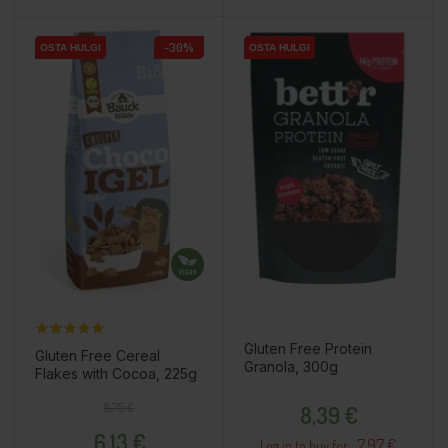
-30%
OSTA HULGI
OSTA HULGI
OSTA HULGI
OSTA HULGI
OSTA HULGI
OSTA HULGI
Gluten Free Protein
Gluten Free Cereal
Granola, 300g
Flakes with Cocoa, 225g
Price
Regular price
Price
8,75 €
8,39 €
6,13 €
7.97 €
Log in to buy for :