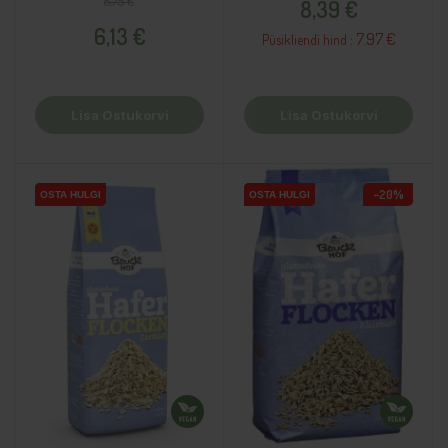
Tavahind
Hind
8,75 €
8,39 €
6,13 €
7.97 €
Püsikliendi hind :
Lisa Ostukorvi
Lisa Ostukorvi
−20%
OSTA HULGI
OSTA HULGI
OSTA HULGI
OSTA HULGI
OSTA HULGI
OSTA HULGI