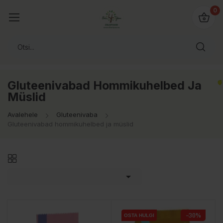
0
Gluteenivabad Hommikuhelbed Ja
Müslid
Avalehele
Gluteenivaba
Gluteenivabad hommikuhelbed ja müslid

−30%
OSTA HULGI
OSTA HULGI
OSTA HULGI