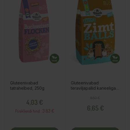
Gluteenivabad
Gluteenivabad
tatrahelbed, 250g
teraviljapallid kaneeliga,
275g
Hind
Tavahind
Hind
9,50 €
4,03 €
6,65 €
3.83 €
Püsikliendi hind :