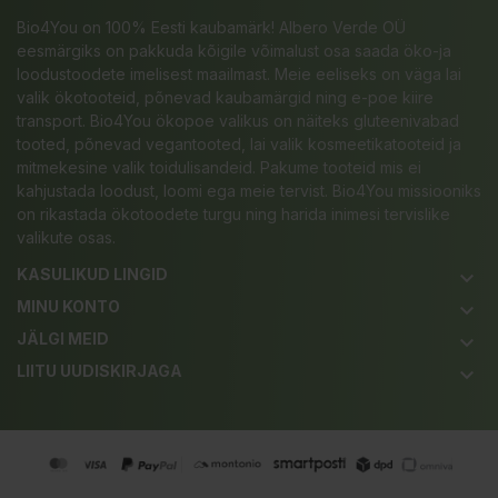
Bio4You on 100% Eesti kaubamärk! Albero Verde OÜ
eesmärgiks on pakkuda kõigile võimalust osa saada öko-ja
loodustoodete imelisest maailmast. Meie eeliseks on väga lai
valik ökotooteid, põnevad kaubamärgid ning e-poe kiire
transport. Bio4You ökopoe valikus on näiteks gluteenivabad
tooted, põnevad vegantooted, lai valik kosmeetikatooteid ja
mitmekesine valik toidulisandeid. Pakume tooteid mis ei
kahjustada loodust, loomi ega meie tervist. Bio4You missiooniks
on rikastada ökotoodete turgu ning harida inimesi tervislike
valikute osas.
KASULIKUD LINGID
keyboard_arrow_down
MINU KONTO
keyboard_arrow_down
JÄLGI MEID
keyboard_arrow_down
LIITU UUDISKIRJAGA
keyboard_arrow_down