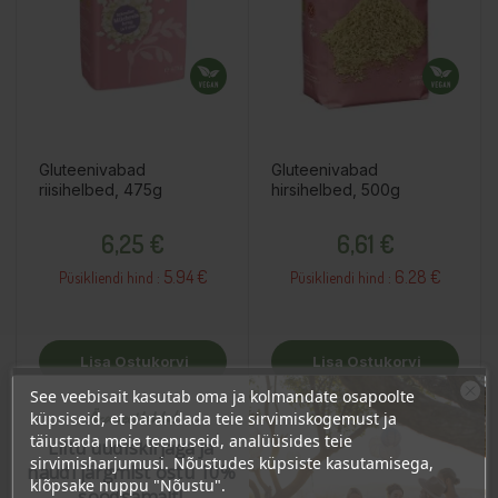
Gluteenivabad
Gluteenivabad
riisihelbed, 475g
hirsihelbed, 500g
Hind
Hind
6,25 €
6,61 €
5.94 €
6.28 €
Püsikliendi hind :
Püsikliendi hind :
Lisa Ostukorvi
Lisa Ostukorvi
See veebisait kasutab oma ja kolmandate osapoolte
Ära veel lahku!
küpsiseid, et parandada teie sirvimiskogemust ja
täiustada meie teenuseid, analüüsides teie
Liitu uudiskirjaga ja
−20%
OSTA HULGI
OSTA HULGI
OSTA HULGI
OSTA HULGI
OSTA HULGI
OSTA HULGI
sirvimisharjumusi. Nõustudes küpsiste kasutamisega,
naudi järgmist ostu 10%
klõpsake nuppu "Nõustu".
soodsamalt!