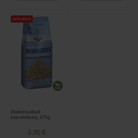
OSTA HULGI
OSTA HULGI
OSTA HULGI
Gluteenivabad
kaerahelbed, 475g
Hind
5,95 €