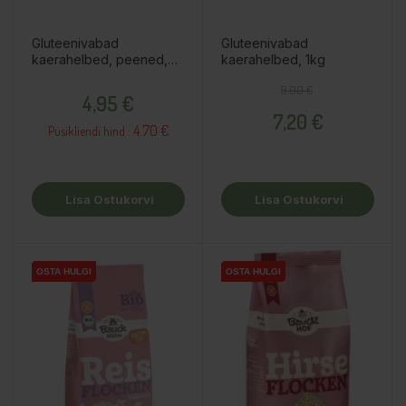
Gluteenivabad
Gluteenivabad
kaerahelbed, peened,
kaerahelbed, 1kg
425g
Hind
Tavahind
Hind
9,00 €
4,95 €
7,20 €
4.70 €
Püsikliendi hind :
Lisa Ostukorvi
Lisa Ostukorvi
OSTA HULGI
OSTA HULGI
OSTA HULGI
OSTA HULGI
OSTA HULGI
OSTA HULGI