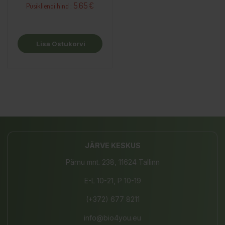
5.65 €
Püsikliendi hind :
Lisa Ostukorvi
JÄRVE KESKUS
Pärnu mnt. 238, 11624 Tallinn
E-L 10-21, P 10-19
(+372) 677 8211
info@bio4you.eu