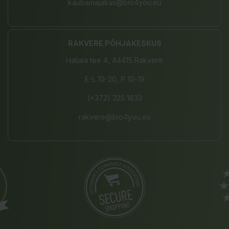
kaubamajakas@bio4you.eu
RAKVERE PÕHJAKESKUS
Haljala tee 4, 44415 Rakvere
E-L 10-20, P 10-19
(+372) 325 1833
rakvere@bio4you.eu