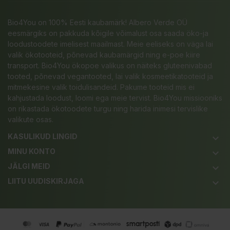
Bio4You on 100% Eesti kaubamärk! Albero Verde OÜ
eesmärgiks on pakkuda kõigile võimalust osa saada öko-ja
loodustoodete imelisest maailmast. Meie eeliseks on väga lai
valik ökotooteid, põnevad kaubamärgid ning e-poe kiire
transport. Bio4You ökopoe valikus on näiteks gluteenivabad
tooted, põnevad vegantooted, lai valik kosmeetikatooteid ja
mitmekesine valik toidulisandeid. Pakume tooteid mis ei
kahjustada loodust, loomi ega meie tervist. Bio4You missiooniks
on rikastada ökotoodete turgu ning harida inimesi tervislike
valikute osas.
KASULIKUD LINGID
keyboard_arrow_down
MINU KONTO
keyboard_arrow_down
JÄLGI MEID
keyboard_arrow_down
LIITU UUDISKIRJAGA
keyboard_arrow_down