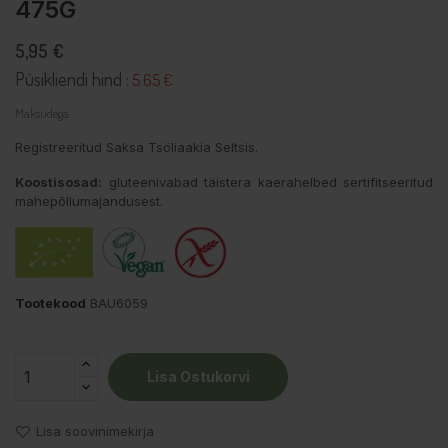
475G
5,95 €
Püsikliendi hind :
5.65 €
Maksudega
Registreeritud Saksa Tsöliaakia Seltsis.
Koostisosad:
gluteenivabad täistera kaerahelbed sertifitseeritud
mahepõllumajandusest.
Tootekood
BAU6059
Lisa Ostukorvi
Lisa soovinimekirja