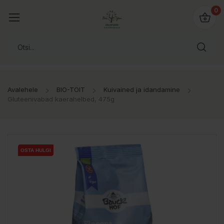
0
Avalehele
BIO-TOIT
Kuivained ja idandamine
Gluteenivabad kaerahelbed, 475g
OSTA HULGI
OSTA HULGI
OSTA HULGI