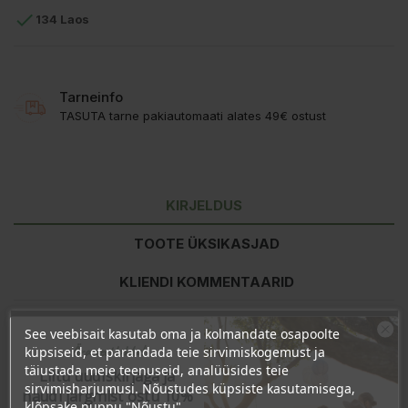

134 Laos
Tarneinfo
TASUTA tarne pakiautomaati alates 49€ ostust
KIRJELDUS
TOOTE ÜKSIKASJAD
KLIENDI KOMMENTAARID
See veebisait kasutab oma ja kolmandate osapoolte
Toitumisalane teave
100g kohta
Ära veel lahku!
küpsiseid, et parandada teie sirvimiskogemust ja
Energiat
1560kJ/370kcal
täiustada meie teenuseid, analüüsides teie
Liitu uudiskirjaga ja
Rasva
6,7g
sirvimisharjumusi. Nõustudes küpsiste kasutamisega,
naudi järgmist ostu 10%
-millest küllastunud
1,1g
klõpsake nuppu "Nõustu".