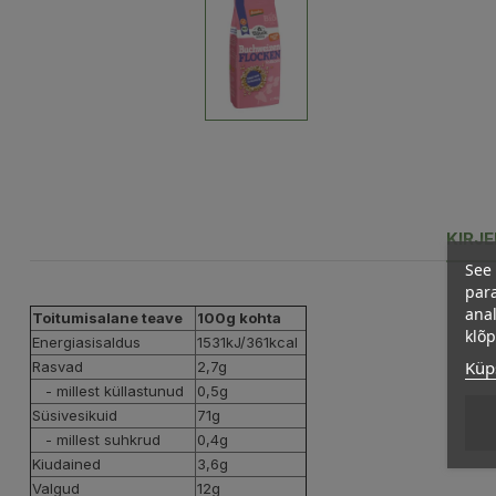
KIRJ
See 
para
anal
Toitumisalane teave
100g kohta
klõ
Energiasisaldus
1531kJ/361kcal
Küps
Rasvad
2,7g
- millest küllastunud
0,5g
Süsivesikuid
71g
- millest suhkrud
0,4g
Kiudained
3,6g
Valgud
12g