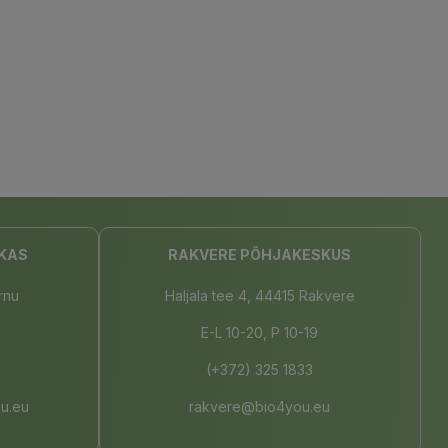
KAS
RAKVERE PÕHJAKESKUS
rnu
Haljala tee 4, 44415 Rakvere
E-L 10-20, P 10-19
(+372) 325 1833
u.eu
rakvere@bio4you.eu