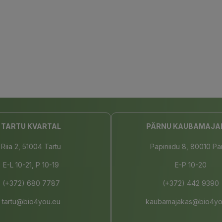
TARTU KVARTAL
PÄRNU KAUBAMAJA
Riia 2, 51004 Tartu
Papiniidu 8, 80010 Pä
E-L 10-21, P 10-19
E-P 10-20
(+372) 680 7787
(+372) 442 9390
tartu@bio4you.eu
kaubamajakas@bio4yo