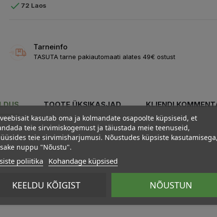

72 Laos
Tarneinfo
TASUTA tarne pakiautomaati alates 49€ ostust
ELDUS
TOOTE ÜKSIKASJAD
KLIENDI KOMMENT
veebisait kasutab oma ja kolmandate osapoolte küpsiseid, et
ndada teie sirvimiskogemust ja täiustada meie teenuseid,
üüsides teie sirvimisharjumusi. Nõustudes küpsiste kasutamisega
psake nuppu "Nõustu".
iste poliitika
Kohandage küpsised
KEELDU KÕIGIST
NÕUSTUN