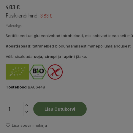
4,03 €
Püsikliendi hind :
3.83 €
Maksudega
Sertifitseeritud gluteenivabad tatrahelbed, mis sobivad ideaalselt müs
Koostisosad:
tatrahelbed biodünaamilisest mahepõllumajandusest.
Võib sisaldada
soja
,
sinepi
ja
lupiini
jääke.
Tootekood
BAU6448
Lisa Ostukorvi
Lisa soovinimekirja