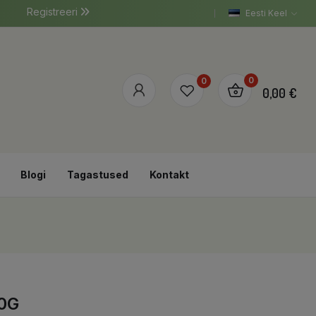
Registreeri
Eesti Keel
0
0
0,00 €
Blogi
Tagastused
Kontakt
0G