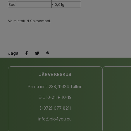
Sool
<0,01g
Valmistatud Saksamaal.
Jaga
JÄRVE KESKUS
Pärnu mnt. 238, 11624 Tallinn
E-L 10-21, P 10-19
(+372) 677 8211
info@bio4you.eu