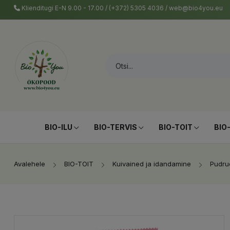
Klienditugi E-N 9.00 - 17.00 / (+372) 5305 4036 / web@bio4you.eu
BIO-ILU
BIO-TERVIS
BIO-TOIT
BIO
Avalehele
BIO-TOIT
Kuivained ja idandamine
Pudru