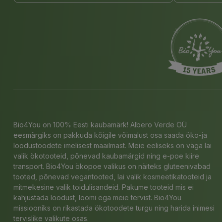
Bio4You on 100% Eesti kaubamärk! Albero Verde OÜ
eesmärgiks on pakkuda kõigile võimalust osa saada öko-ja
loodustoodete imelisest maailmast. Meie eeliseks on väga lai
valik ökotooteid, põnevad kaubamärgid ning e-poe kiire
transport. Bio4You ökopoe valikus on näiteks gluteenivabad
tooted, põnevad vegantooted, lai valik kosmeetikatooteid ja
mitmekesine valik toidulisandeid. Pakume tooteid mis ei
kahjustada loodust, loomi ega meie tervist. Bio4You
missiooniks on rikastada ökotoodete turgu ning harida inimesi
tervislike valikute osas.