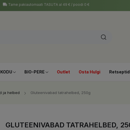
Tarne pakiautomaati TASUTA al 49 € / poodi 0 €
-KODU
BIO-PERE
Outlet
Osta Hulgi
Retseptid
d ja helbed
Gluteenivabad tatrahelbed, 250g
GLUTEENIVABAD TATRAHELBED, 25