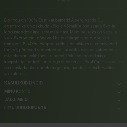
Bio4You on 100% Eesti kaubamärk! Albero Verde OÜ
eesmärgiks on pakkuda kõigile võimalust osa saada öko-ja
loodustoodete imelisest maailmast. Meie eeliseks on väga lai
valik ökotooteid, põnevad kaubamärgid ning e-poe kiire
transport. Bio4You ökopoe valikus on näiteks gluteenivabad
tooted, põnevad vegantooted, lai valik kosmeetikatooteid ja
mitmekesine valik toidulisandeid. Pakume tooteid mis ei
kahjustada loodust, loomi ega meie tervist. Bio4You missiooniks
on rikastada ökotoodete turgu ning harida inimesi tervislike
valikute osas.
KASULIKUD LINGID
keyboard_arrow_down
MINU KONTO
keyboard_arrow_down
JÄLGI MEID
keyboard_arrow_down
LIITU UUDISKIRJAGA
keyboard_arrow_down