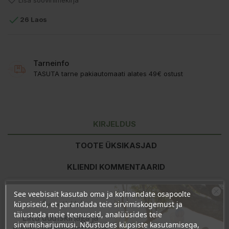
Lisa soovinimekirja

26 Laos
Tarneinfo
TASUTA tarne pakiautomaati alates 49€ ostust
KIRJELDUS
TOOTE ÜKSIKASJAD
KLIENDI KOMMENTAARID
See veebisait kasutab oma ja kolmandate osapoolte
Ära veel lahku!
Toitumisalane teave
100g kohta
küpsiseid, et parandada teie sirvimiskogemust ja
täiustada meie teenuseid, analüüsides teie
Energiasisaldus
1490kJ/352kcal
Liitu uudiskirjaga ja
sirvimisharjumusi. Nõustudes küpsiste kasutamisega,
Rasvad
2,2g