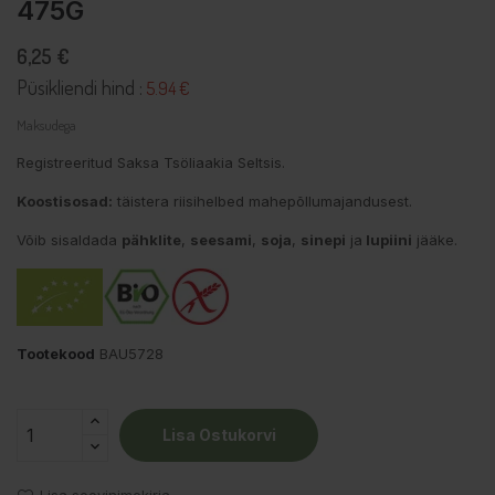
475G
6,25 €
Püsikliendi hind :
5.94 €
Maksudega
Registreeritud Saksa Tsöliaakia Seltsis.
Koostisosad:
täistera riisihelbed mahepõllumajandusest.
Võib sisaldada
pähklite
,
seesami
,
soja
,
sinepi
ja
lupiini
jääke.
Tootekood
BAU5728
Lisa Ostukorvi