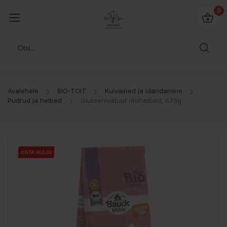
0
Avalehele
BIO-TOIT
Kuivained ja idandamine
Pudrud ja helbed
Gluteenivabad riisihelbed, 475g
OSTA HULGI
OSTA HULGI
OSTA HULGI