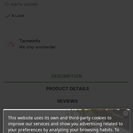
Add to wishlist

6 Laos
Tarneinfo
We ship worldwide!
DESCRIPTION
PRODUCT DETAILS
REVIEWS
This website uses its own and third-party cookies to
Ära veel lahku!
Nutritional value
per 100g
improve our services and show you advertising related to
Liitu uudiskirjaga ja
Energy
2144kJ/513kcal
your preferences by analyzing your browsing habits. To