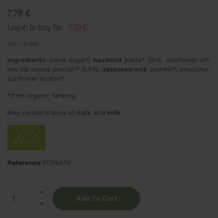
7,78 €
Log in to buy for :
7.39 €
Tax included
Ingredients:
cane sugar*,
hazelnut
paste* 20%, sunflower oil*,
low fat cocoa powder* 11,6%,
skimmed milk
powder*, emulsifier:
sunflower lecithin*.
*from organic farming
May contain traces of
nuts
and
milk
.
Reference
ECR8479
Add To Cart