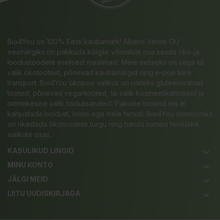
Bio4You on 100% Eesti kaubamärk! Albero Verde OÜ
eesmärgiks on pakkuda kõigile võimalust osa saada öko-ja
loodustoodete imelisest maailmast. Meie eeliseks on väga lai
valik ökotooteid, põnevad kaubamärgid ning e-poe kiire
transport. Bio4You ökopoe valikus on näiteks gluteenivabad
tooted, põnevad vegantooted, lai valik kosmeetikatooteid ja
mitmekesine valik toidulisandeid. Pakume tooteid mis ei
kahjustada loodust, loomi ega meie tervist. Bio4You missiooniks
on rikastada ökotoodete turgu ning harida inimesi tervislike
valikute osas.
KASULIKUD LINGID
keyboard_arrow_down
MINU KONTO
keyboard_arrow_down
JÄLGI MEID
keyboard_arrow_down
LIITU UUDISKIRJAGA
keyboard_arrow_down