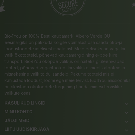
Bio4You on 100% Eesti kaubamärk! Albero Verde OÜ
eesmärgiks on pakkuda kõigile võimalust osa saada öko-ja
loodustoodete imelisest maailmast. Meie eeliseks on väga lai
valik ökotooteid, põnevad kaubamärgid ning e-poe kiire
transport. Bio4You ökopoe valikus on näiteks gluteenivabad
tooted, põnevad vegantooted, lai valik kosmeetikatooteid ja
mitmekesine valik toidulisandeid. Pakume tooteid mis ei
kahjustada loodust, loomi ega meie tervist. Bio4You missiooniks
on rikastada ökotoodete turgu ning harida inimesi tervislike
valikute osas.
KASULIKUD LINGID
keyboard_arrow_down
MINU KONTO
keyboard_arrow_down
JÄLGI MEID
keyboard_arrow_down
LIITU UUDISKIRJAGA
keyboard_arrow_down