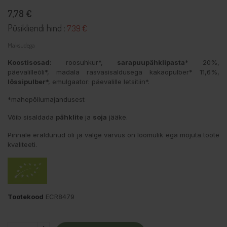
7,78 €
Püsikliendi hind :
7.39 €
Maksudega
Koostisosad:
roosuhkur*,
sarapuupähklipasta
* 20%,
päevalilleõli*, madala rasvasisaldusega kakaopulber* 11,6%,
lõssipulber
*, emulgaator: päevalille letsitiin*.
*mahepõllumajandusest
Võib sisaldada
pähklite
ja
soja
jääke.
Pinnale eraldunud õli ja valge värvus on loomulik ega mõjuta toote
kvaliteeti.
Tootekood
ECR8479