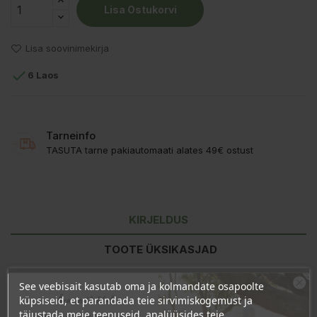
Lisa Ostukorvi
Lisa soovinimekirja

6 Laos
Tarneinfo
TASUTA tarne pakiautomaati alates 49€ ostust
KIRJELDUS
TOOTE ÜKSIKASJAD
KLIENDI KOMMENTAARID
See veebisait kasutab oma ja kolmandate osapoolte
Ära veel lahku!
küpsiseid, et parandada teie sirvimiskogemust ja
täiustada meie teenuseid, analüüsides teie