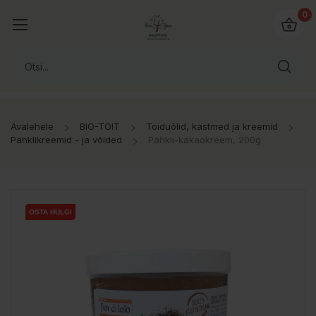
0
Avalehele
BIO-TOIT
Toiduõlid, kastmed ja kreemid
Pähklikreemid - ja võided
Pähkli-kakaokreem, 200g
OSTA HULGI
OSTA HULGI