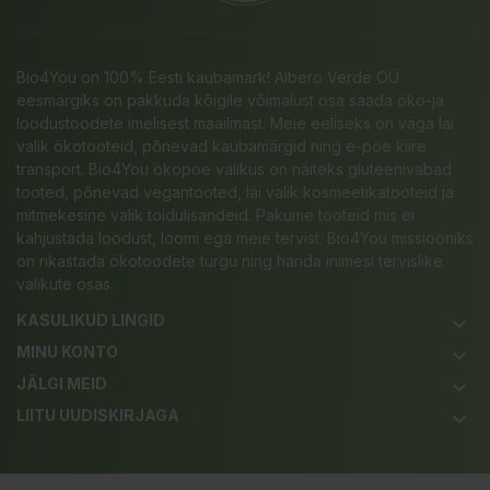
Bio4You on 100% Eesti kaubamärk! Albero Verde OÜ
eesmärgiks on pakkuda kõigile võimalust osa saada öko-ja
loodustoodete imelisest maailmast. Meie eeliseks on väga lai
valik ökotooteid, põnevad kaubamärgid ning e-poe kiire
transport. Bio4You ökopoe valikus on näiteks gluteenivabad
tooted, põnevad vegantooted, lai valik kosmeetikatooteid ja
mitmekesine valik toidulisandeid. Pakume tooteid mis ei
kahjustada loodust, loomi ega meie tervist. Bio4You missiooniks
on rikastada ökotoodete turgu ning harida inimesi tervislike
valikute osas.
KASULIKUD LINGID
keyboard_arrow_down
MINU KONTO
keyboard_arrow_down
JÄLGI MEID
keyboard_arrow_down
LIITU UUDISKIRJAGA
keyboard_arrow_down