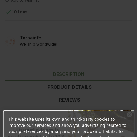
Add to wishlist

10 Laos
Tarneinfo
We ship worldwide!
DESCRIPTION
PRODUCT DETAILS
REVIEWS
This website uses its own and third-party cookies to
Ära veel lahku!
Nutritional value
per 100g
improve our services and show you advertising related to
Energy
1436kJ/340kcal
Liitu uudiskirjaga ja
your preferences by analyzing your browsing habits. To
Fat
4,0g