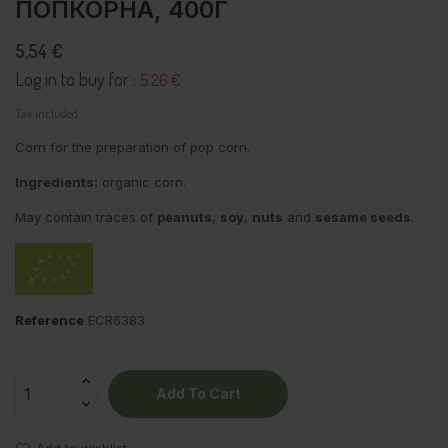
ПОПКОРНА, 400Г
5,54 €
Log in to buy for :
5.26 €
Tax included
Corn for the preparation of pop corn.
Ingredients:
organic corn.
May contain traces of
peanuts
,
soy
,
nuts
and
sesame seeds
.
Reference
ECR6383
Add To Cart