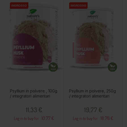
INGROSSO
INGROSSO
INGROSSO
INGROSSO
Psyllium in polvere , 100g
Psyllium in polvere, 250g
/ integratori alimentari
/ integratori alimentari
Prezzo
Prezzo
11,33 €
19,77 €
10.77 €
18.78 €
Log in to buy for :
Log in to buy for :