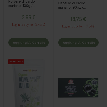
Polvere di cardo
Capsule di cardo
mariano, 100g /
mariano, 90pz /
integratore alimentare
integratore alimentare
Prezzo
Prezzo
3,66 €
18,75 €
3.48 €
Log in to buy for :
17.81 €
Log in to buy for :
Aggiungi Al Carrello
Aggiungi Al Carrello
INGROSSO
INGROSSO