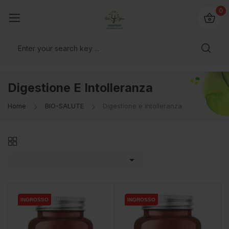
@bio4you.eu
0
o il mondo!
Digestione E Intolleranza
Home
BIO-SALUTE
Digestione e intolleranza

INGROSSO
INGROSSO
INGROSSO
INGROSSO