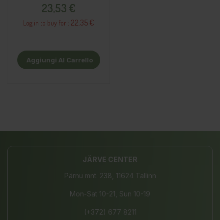
Prezzo
23,53 €
22.35 €
Log in to buy for :
Aggiungi Al Carrello
JÄRVE CENTER
Pärnu mnt. 238, 11624 Tallinn
Mon-Sat 10-21, Sun 10-19
(+372) 677 8211