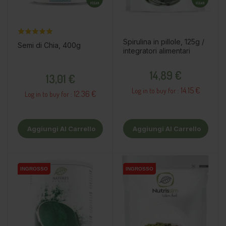
Spirulina in pillole, 125g /
Semi di Chia, 400g
integratori alimentari
Prezzo
Prezzo
14,89 €
13,01 €
14.15 €
Log in to buy for :
12.36 €
Log in to buy for :
Aggiungi Al Carrello
Aggiungi Al Carrello
INGROSSO
INGROSSO
INGROSSO
INGROSSO