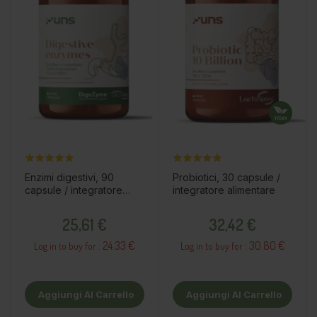
Enzimi digestivi, 90
Probiotici, 30 capsule /
capsule / integratore
integratore alimentare
alimentare
Prezzo
Prezzo
25,61 €
32,42 €
24.33 €
30.80 €
Log in to buy for :
Log in to buy for :
Aggiungi Al Carrello
Aggiungi Al Carrello