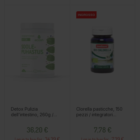
INGROSSO
INGROSSO
Detox Pulizia
Clorella pasticche, 150
dell'intestino, 260g /
pezzi / integratori
integratore alimentare
alimentari
Prezzo
Prezzo
36,20 €
7,78 €
34.39 €
7.39 €
Log in to buy for :
Log in to buy for :