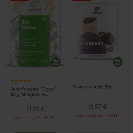
Polvere di Acai, 60g
Superfood mix "Detox",
125g / integratore
alimentare
Prezzo
Prezzo
19,57 €
21,29 €
18.59 €
Log in to buy for :
20.23 €
Log in to buy for :