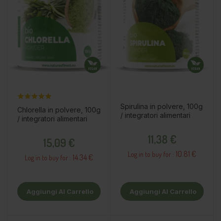
Spirulina in polvere, 100g
Chlorella in polvere, 100g
/ integratori alimentari
/ integratori alimentari
Prezzo
Prezzo
11,38 €
15,09 €
10.81 €
Log in to buy for :
14.34 €
Log in to buy for :
Aggiungi Al Carrello
Aggiungi Al Carrello