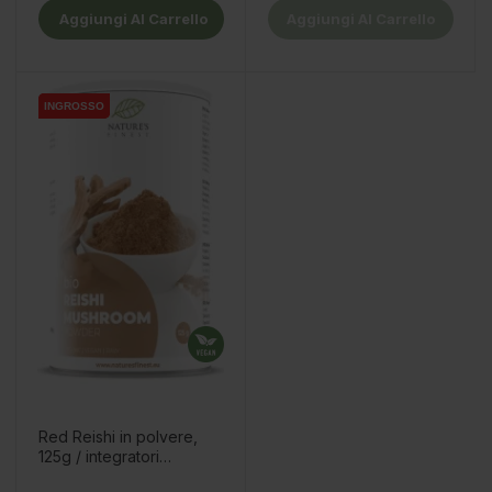
Aggiungi Al Carrello
Aggiungi Al Carrello
INGROSSO
INGROSSO
Red Reishi in polvere,
125g / integratori
alimentari