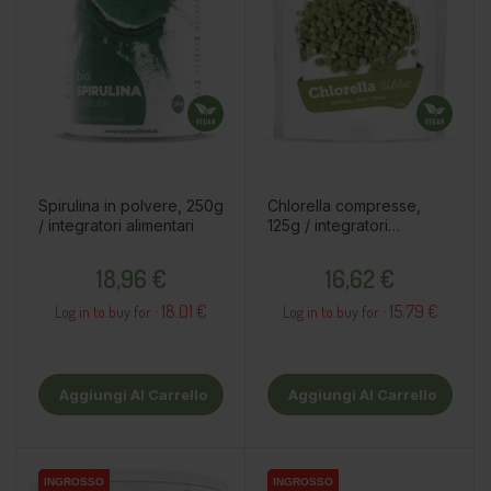
Spirulina in polvere, 250g
Chlorella compresse,
/ integratori alimentari
125g / integratori
alimentari
Prezzo
Prezzo
18,96 €
16,62 €
18.01 €
15.79 €
Log in to buy for :
Log in to buy for :
Aggiungi Al Carrello
Aggiungi Al Carrello
INGROSSO
INGROSSO
INGROSSO
INGROSSO