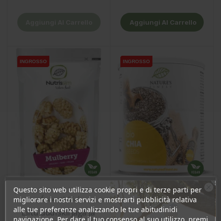
Aggiungi Al Carrello
Aggiungi Al Carrello
INGROSSO
INGROSSO
INGROSSO
INGROSSO
INGROSSO
INGROSSO
Questo sito web utilizza cookie propri e di terze parti per
Ära veel lahku!
migliorare i nostri servizi e mostrarti pubblicità relativa
alle tue preferenze analizzando le tue abitudinidi
Liitu uudiskirjaga ja
Gelsi, bianchi, 150g
Semi di Chia, 250g
navigazione. Per dare il tuo consenso al suo utilizzo, premi