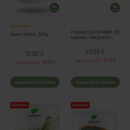
Probiotici Dr.OHHIRA®, 30
Agave Inulina, 300g
capsule / integratore
alimentare
Prezzo
Prezzo
42,64 €
18,96 €
40.51 €
Log in to buy for :
18.01 €
Log in to buy for :
Aggiungi Al Carrello
Aggiungi Al Carrello
INGROSSO
INGROSSO
INGROSSO
INGROSSO