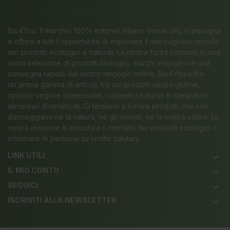
Bio4You: Il marchio 100% estone! Albero Verde SRL si impegna
a offrire a tutti l'opportunità di esplorare il meraviglioso mondo
dei prodotti ecologici e naturali. La nostra forza consiste in una
vasta selezione di prodotti biologici, marchi innovativi e una
consegna rapida dal nostro negozio online. Bio4You offre
un'ampia gamma di articoli, tra cui prodotti senza glutine,
opzioni vegane interessanti, cosmetici naturali e integratori
alimentari diversificati. Ci teniamo a fornire prodotti che non
danneggiano né la natura, né gli animali, né la nostra salute. La
nostra missione è arricchire il mercato dei prodotti ecologici e
informare le persone su scelte salutary.
LINK UTILI
keyboard_arrow_down
IL MIO CONTO
keyboard_arrow_down
SEGUICI
keyboard_arrow_down
ISCRIVITI ALLA NEWSLETTER
keyboard_arrow_down