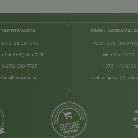
TARTU KVARTAL
PÄRNU KAUBAMAJA
Riia 2, 51004 Tartu
Papiniidu 8, 80010 Pä
n-Sat 10-21, Sun 10-19
Mon-Sun 10-20
(+372) 680 7787
(+372) 442 9390
tartu@bio4you.eu
kaubamajakas@bio4yo