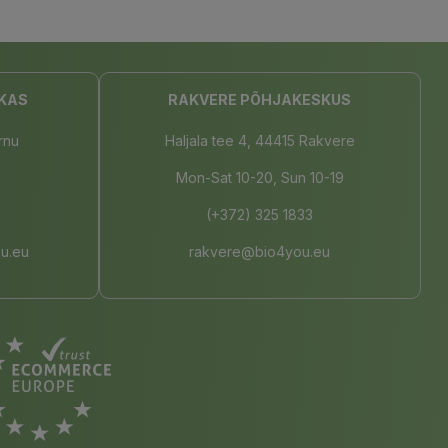
KAS
RAKVERE PÕHJAKESKUS
rnu
Haljala tee 4, 44415 Rakvere
Mon-Sat 10-20, Sun 10-19
(+372) 325 1833
u.eu
rakvere@bio4you.eu