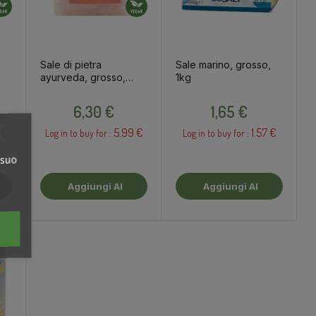
Sale di pietra
Sale marino, grosso,
ayurveda, grosso,
1kg
500g
Prezzo
Prezzo
6,30 €
1,65 €
 €
5.99 €
1.57 €
Log in to buy for :
Log in to buy for :
 suo
Aggiungi Al
Aggiungi Al
Carrello
Carrello