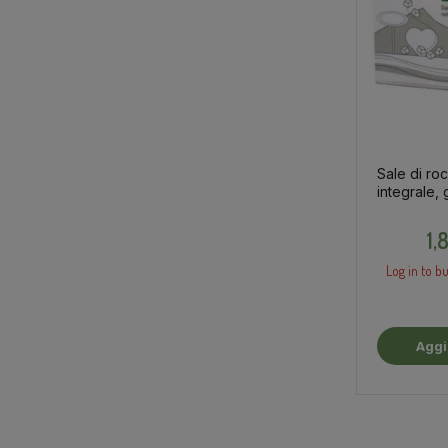
Sale di roc
integrale, 
1,
Log in to bu
Aggiungi Al
Car