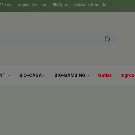
 036 / marileen@bio4you.eu
Spediamo in tutto il mondo!
NTI
BIO-CASA
BIO-BAMBINO
Outlet
Ingros