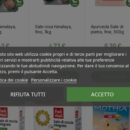
himalaya,
Sale rosa himalaya,
Ayurveda Sale di
g
fino, 1kg
pietra, fine, 500g
Prezzo
Prezzo
Prezzo
42 €
4,73 €
6,30 €
to sito web utilizza cookie propri e di terze parti per migliorare i
4.20 €
4.49 €
5.99
y for :
Log in to buy for :
Log in to buy for :
ri servizi e mostrarti pubblicità relativa alle tue preferenze
izzando le tue abitudinidi navigazione. Per dare il tuo consenso al
izzo, premi il pulsante Accetta.
Aggiungi Al
Aggiungi Al
tica dei cookie
Personalizzare i cookie
rello
Carrello
Carrello
RIFIUTA TUTTI
ACCETTO
INGROSSO
INGROSSO
INGROSSO
INGROSSO