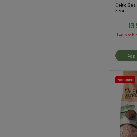
Celtic Sea 
375g
10
Log in to bu
Aggiungi Al
Car
INGROSSO
INGROSSO