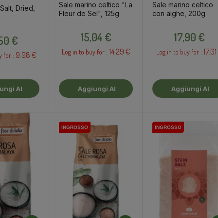
Sale marino celtico "La
Sale marino celtico
Salt, Dried,
Fleur de Sel", 125g
con alghe, 200g
Prezzo
Prezzo
Prezzo
15,04 €
17,90 €
,50 €
14.29 €
17.01
Log in to buy for :
Log in to buy for :
9.98 €
y for :
Aggiungi Al
Aggiungi Al
rello
Carrello
Carrello
INGROSSO
INGROSSO
INGROSSO
INGROSSO