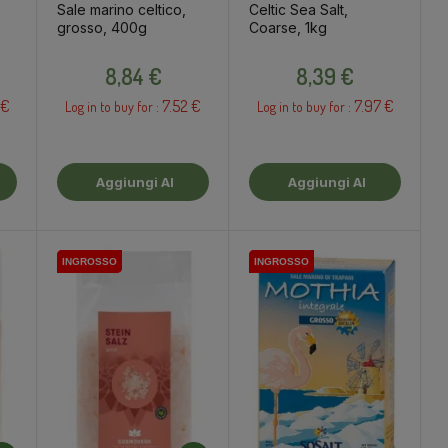
Sale marino celtico,
Celtic Sea Salt,
grosso, 400g
Coarse, 1kg
Prezzo
Prezzo
8,84 €
8,39 €
 €
7.52 €
7.97 €
Log in to buy for :
Log in to buy for :
Aggiungi Al
Aggiungi Al
Carrello
Carrello
INGROSSO
INGROSSO
INGROSSO
INGROSSO