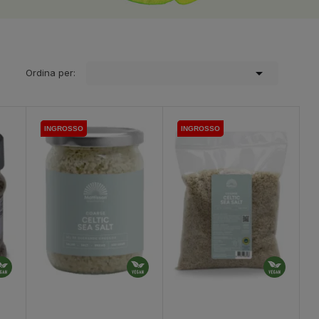

Ordina per:
INGROSSO
INGROSSO
INGROSSO
INGROSSO