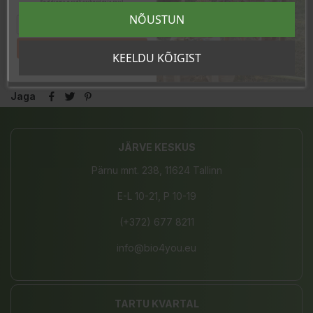
Registreeru e-maili aadressiga ja saad
sooduskoodi!
NÕUSTUN
Laos
24 Toodet
Tahan sooduskoodi!
KEELDU KÕIGIST
Jaga
JÄRVE KESKUS
Pärnu mnt. 238, 11624 Tallinn
E-L 10-21, P 10-19
(+372) 677 8211
info@bio4you.eu
TARTU KVARTAL