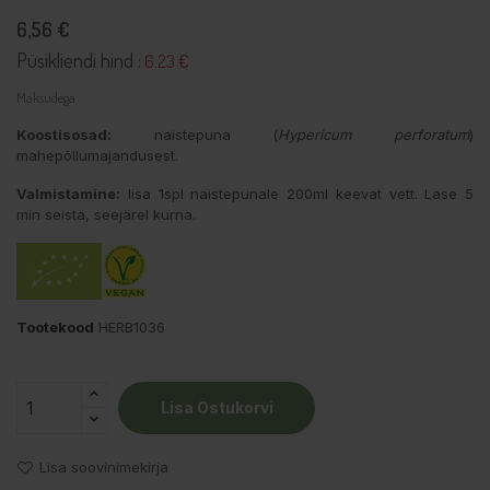
6,56 €
Püsikliendi hind :
6.23 €
Maksudega
Koostisosad:
naistepuna (
Hypericum perforatum
)
mahepõllumajandusest.
Valmistamine:
lisa 1spl naistepunale 200ml keevat vett. Lase 5
min seista, seejärel kurna.
Tootekood
HERB1036
Lisa Ostukorvi
Lisa soovinimekirja