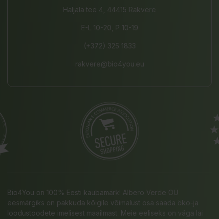
Haljala tee 4, 44415 Rakvere
E-L 10-20, P 10-19
(+372) 325 1833
rakvere@bio4you.eu
Bio4You on 100% Eesti kaubamärk! Albero Verde OÜ
eesmärgiks on pakkuda kõigile võimalust osa saada öko-ja
loodustoodete imelisest maailmast. Meie eeliseks on väga lai