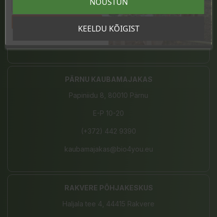
NÕUSTUN
E-L 10-21, P 10-19
Tahan sooduskoodi!
(+372) 680 7787
KEELDU KÕIGIST
tartu@bio4you.eu
PÄRNU KAUBAMAJAKAS
Papiniidu 8, 80010 Pärnu
E-P 10-20
(+372) 442 9390
kaubamajakas@bio4you.eu
RAKVERE PÕHJAKESKUS
Haljala tee 4, 44415 Rakvere