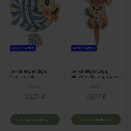
AINULT E-POES
AINULT E-POES
Seinakell pendliga,
Seinakell pendliga,
triibuline kala
liikuvate silmadega, jänes
Tavahind
Hind
Tavahind
Hind
50,67 €
50,67 €
20,27 €
20,27 €
Lisa Ostukorvi
Lisa Ostukorvi