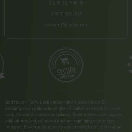
E-L 10-20, P 10-19
(+372) 325 1833
rakvere@bio4you.eu
Bio4You on 100% Eesti kaubamärk! Albero Verde OÜ
eesmärgiks on pakkuda kõigile võimalust osa saada öko-ja
loodustoodete imelisest maailmast. Meie eeliseks on väga lai
valik ökotooteid, põnevad kaubamärgid ning e-poe kiire
transport. Bio4You ökopoe valikus on näiteks gluteenivabad