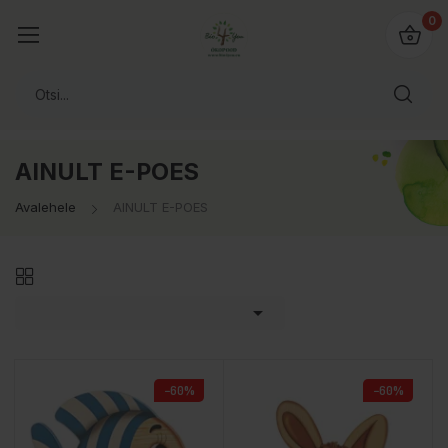
0
AINULT E-POES
Avalehele
AINULT E-POES

−60%
−60%