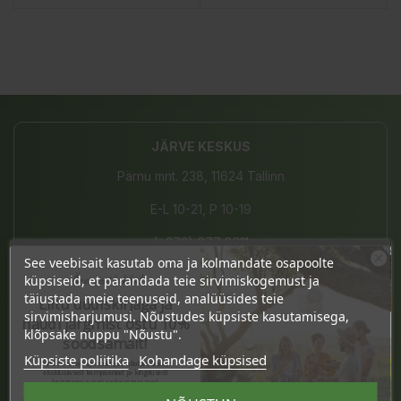
JÄRVE KESKUS
Pärnu mnt. 238, 11624 Tallinn
E-L 10-21, P 10-19
(+372) 677 8211
See veebisait kasutab oma ja kolmandate osapoolte
info@bio4you.eu
Ära veel lahku!
küpsiseid, et parandada teie sirvimiskogemust ja
täiustada meie teenuseid, analüüsides teie
Liitu uudiskirjaga ja
sirvimisharjumusi. Nõustudes küpsiste kasutamisega,
naudi järgmist ostu 10%
klõpsake nuppu "Nõustu".
soodsamalt!
TARTU KVARTAL
Küpsiste poliitika
Kohandage küpsised
Sind ootavad spetsiaalsed allahindlused,
eksklusiivsed kampaaniad ja kingitused!
Riia 2, 51004 Tartu
Registreeru e-maili aadressiga ja saad
sooduskoodi!