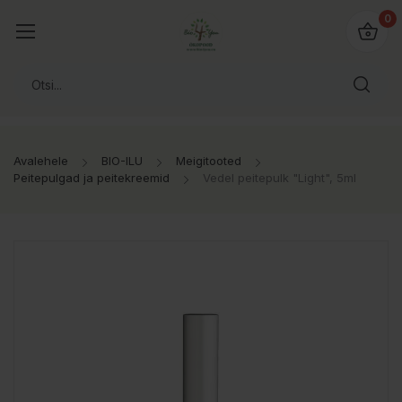
0
Avalehele
BIO-ILU
Meigitooted
Peitepulgad ja peitekreemid
Vedel peitepulk "Light", 5ml