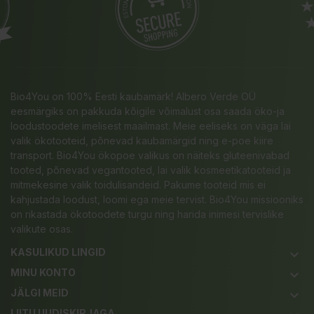
Bio4You on 100% Eesti kaubamärk! Albero Verde OÜ
eesmärgiks on pakkuda kõigile võimalust osa saada öko-ja
loodustoodete imelisest maailmast. Meie eeliseks on väga lai
valik ökotooteid, põnevad kaubamärgid ning e-poe kiire
transport. Bio4You ökopoe valikus on näiteks gluteenivabad
tooted, põnevad vegantooted, lai valik kosmeetikatooteid ja
mitmekesine valik toidulisandeid. Pakume tooteid mis ei
kahjustada loodust, loomi ega meie tervist. Bio4You missiooniks
on rikastada ökotoodete turgu ning harida inimesi tervislike
valikute osas.
KASULIKUD LINGID
keyboard_arrow_down
MINU KONTO
keyboard_arrow_down
JÄLGI MEID
keyboard_arrow_down
LIITU UUDISKIRJAGA