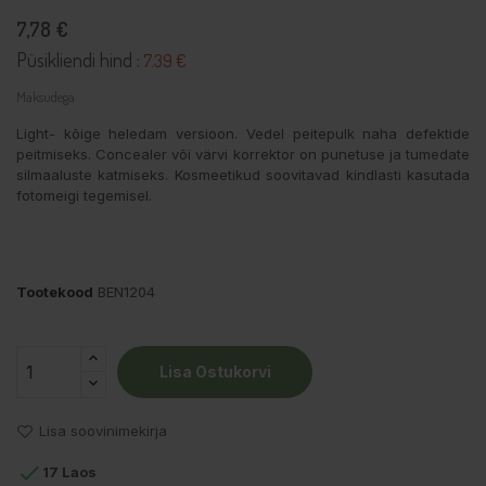
7,78 €
Püsikliendi hind :
7.39 €
Maksudega
Light- kõige heledam versioon. Vedel peitepulk naha defektide
peitmiseks. Concealer või värvi korrektor on punetuse ja tumedate
silmaaluste katmiseks. Kosmeetikud soovitavad kindlasti kasutada
fotomeigi tegemisel.
Tootekood
BEN1204
Lisa Ostukorvi
Lisa soovinimekirja

17 Laos