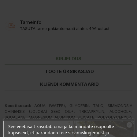
Tarneinfo
TASUTA tarne pakiautomaati alates 49€ ostust
KIRJELDUS
TOOTE ÜKSIKASJAD
KLIENDI KOMMENTAARID
Koostisosad:
AQUA (WATER), GLYCERIN, TALC, SIMMONDSIA
CHINENSIS (JOJOBA) SEED OIL*, TRICAPRYLIN, ALCOHOL*,
SQUALANE, MAGNESIUM ALUMINUM SILICATE, POLYGLYCERYL-5
LAURATE, SILICA, HYDROGENATED LECITHIN, POLYGLYCERYL-3
See veebisait kasutab oma ja kolmandate osapoolte
STEARATE, GLYCERYL CAPRYLATE, CERA ALBA (BEESWAX)*,
Ära veel lahku!
küpsiseid, et parandada teie sirvimiskogemust ja
CITRIC ACID, P-ANISIC ACID, XANTHAN GUM, POLYGLYCERYL-10