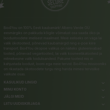
Bio4You on 100% Eesti kaubamärk! Albero Verde OÜ
eesmärgiks on pakkuda kõigile võimalust osa saada öko-ja
loodustoodete imelisest maailmast. Meie eeliseks on väga lai
valik ökotooteid, põnevad kaubamärgid ning e-poe kiire
transport. Bio4You ökopoe valikus on näiteks gluteenivabad
tooted, põnevad vegantooted, lai valik kosmeetikatooteid ja
mitmekesine valik toidulisandeid. Pakume tooteid mis ei
kahjustada loodust, loomi ega meie tervist. Bio4You missiooniks
on rikastada ökotoodete turgu ning harida inimesi tervislike
valikute osas.
KASULIKUD LINGID
keyboard_arrow_down
MINU KONTO
keyboard_arrow_down
JÄLGI MEID
keyboard_arrow_down
LIITU UUDISKIRJAGA
keyboard_arrow_down