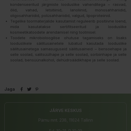
kondenseeritud järgmiste looduslike vahenditega – rasvad,
õlid, vahad, letsitiinid, lanoliinid, monosahhariidid,
oligosahhariidid, polüsahhariidid, valgud, lipoproteiinid.
Tegelike toormaterjalide kasutamist reguleerib positiivne loend,
mida kasutatakse sertifitseeritud ja looduslike
kosmeetikatoodete arendamisel ning tootmisel.
Toodete mikrobioloogilise ohutuse tagamiseks on lisaks
looduslikele säilitusainetele lubatud kasutada looduslike
säilitusainetega samasuguseid säilitusaineid – bensoehape ja
selle soolad, salitsüülhape ja selle soolad, sorbiinhape ja selle
soolad, bensüünalkohol, dehüdroäädikhape ja selle soolad.
Jaga
JÄRVE KESKUS
Pärnu mnt. 238, 11624 Tallinn
E-L 10-21, P 10-19