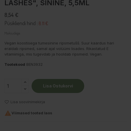
LASHES", SININE, 5,5ML
8,54 €
Püsikliendi hind :
8.11 €
Maksudega
Vegan koostisega tumesinine ripsmetušš. Suur kaardus hari
eraldab ripsmed, samal ajal volüümi lisades. Rikastatud E
vitamiiniga, mis tugevdab ja hooldab ripsmeid. Vegan.
Tootekood
BEN3932
Lisa Ostukorvi
Lisa soovinimekirja

Viimased tooted laos