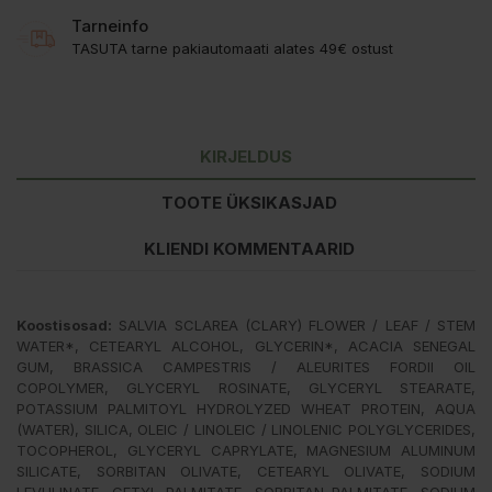
Tarneinfo
TASUTA tarne pakiautomaati alates 49€ ostust
KIRJELDUS
TOOTE ÜKSIKASJAD
KLIENDI KOMMENTAARID
Koostisosad:
SALVIA SCLAREA (CLARY) FLOWER / LEAF / STEM
WATER*, CETEARYL ALCOHOL, GLYCERIN*, ACACIA SENEGAL
GUM, BRASSICA CAMPESTRIS / ALEURITES FORDII OIL
COPOLYMER, GLYCERYL ROSINATE, GLYCERYL STEARATE,
POTASSIUM PALMITOYL HYDROLYZED WHEAT PROTEIN, AQUA
(WATER), SILICA, OLEIC / LINOLEIC / LINOLENIC POLYGLYCERIDES,
TOCOPHEROL, GLYCERYL CAPRYLATE, MAGNESIUM ALUMINUM
SILICATE, SORBITAN OLIVATE, CETEARYL OLIVATE, SODIUM
LEVULINATE, CETYL PALMITATE, SORBITAN PALMITATE, SODIUM