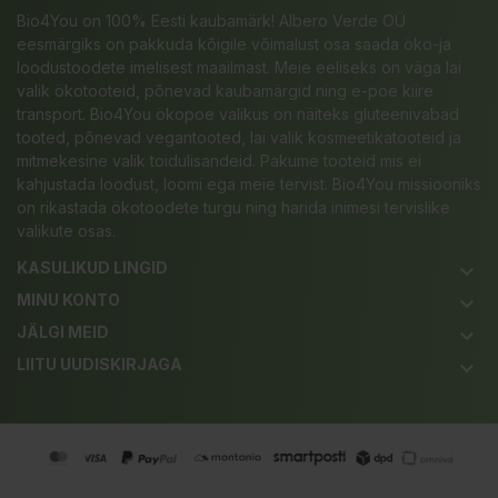
Bio4You on 100% Eesti kaubamärk! Albero Verde OÜ
eesmärgiks on pakkuda kõigile võimalust osa saada öko-ja
loodustoodete imelisest maailmast. Meie eeliseks on väga lai
valik ökotooteid, põnevad kaubamärgid ning e-poe kiire
transport. Bio4You ökopoe valikus on näiteks gluteenivabad
tooted, põnevad vegantooted, lai valik kosmeetikatooteid ja
mitmekesine valik toidulisandeid. Pakume tooteid mis ei
kahjustada loodust, loomi ega meie tervist. Bio4You missiooniks
on rikastada ökotoodete turgu ning harida inimesi tervislike
valikute osas.
KASULIKUD LINGID
keyboard_arrow_down
MINU KONTO
keyboard_arrow_down
JÄLGI MEID
keyboard_arrow_down
LIITU UUDISKIRJAGA
keyboard_arrow_down