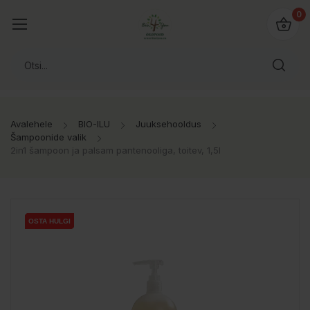
0
Avalehele
BIO-ILU
Juuksehooldus
Šampoonide valik
2in1 šampoon ja palsam pantenooliga, toitev, 1,5l
OSTA HULGI
OSTA HULGI
OSTA HULGI