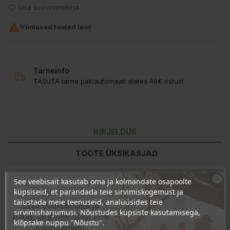
Lisa soovinimekirja

Viimased tooted laos
Tarneinfo
TASUTA tarne pakiautomaati alates 49€ ostust
KIRJELDUS
TOOTE ÜKSIKASJAD
KLIENDI KOMMENTAARID
See veebisait kasutab oma ja kolmandate osapoolte
Ära veel lahku!
küpsiseid, et parandada teie sirvimiskogemust ja
täiustada meie teenuseid, analüüsides teie
Liitu uudiskirjaga ja
Koostisosad:
Aqua, Aloe Barbadensis Leaf Juice, Sodium Coco
sirvimisharjumusi. Nõustudes küpsiste kasutamisega,
naudi järgmist ostu 10%
Sulfate, Lauryl Glucoside, Sodium Lauroyl Sarcosinate, Coco
klõpsake nuppu "Nõustu".
soodsamalt!
Glucoside, Glyceryl Oleate, Butyrospermum Parkii Butter,