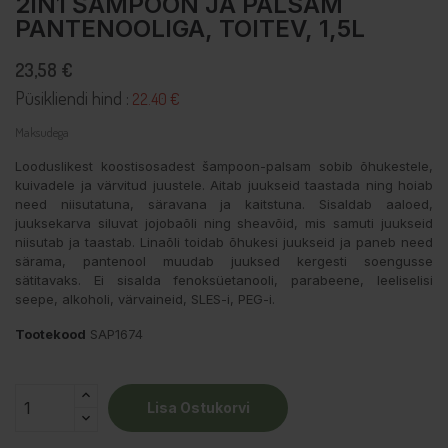
2IN1 ŠAMPOON JA PALSAM
PANTENOOLIGA, TOITEV, 1,5L
23,58 €
Püsikliendi hind :
22.40 €
Maksudega
Looduslikest koostisosadest šampoon-palsam sobib õhukestele,
kuivadele ja värvitud juustele. Aitab juukseid taastada ning hoiab
need niisutatuna, säravana ja kaitstuna. Sisaldab aaloed,
juuksekarva siluvat jojobaõli ning sheavõid, mis samuti juukseid
niisutab ja taastab. Linaõli toidab õhukesi juukseid ja paneb need
särama, pantenool muudab juuksed kergesti soengusse
sätitavaks. Ei sisalda fenoksüetanooli, parabeene, leeliselisi
seepe, alkoholi, värvaineid, SLES-i, PEG-i.
Tootekood
SAP1674
Lisa Ostukorvi