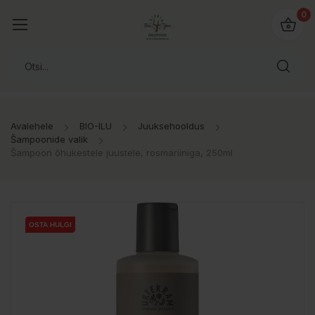
0
Avalehele
BIO-ILU
Juuksehooldus
Šampoonide valik
Šampoon õhukestele juustele, rosmariiniga, 250ml
OSTA HULGI
OSTA HULGI
OSTA HULGI