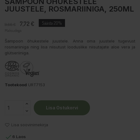
ŠAMPOON ÕHUKESTELE
JUUSTELE, ROSMARIINIGA, 250ML
7,72 €
Säästa 20%
9,66 €
Maksudega
Šampoon õhukestele juustele. Anna oma juustele tugevust
rosmariiniga ning lisa niisutust looduslike niisutajate aloe vera ja
glütseriiniga.
Tootekood
URT7153
Lisa Ostukorvi
Lisa soovinimekirja

6 Laos