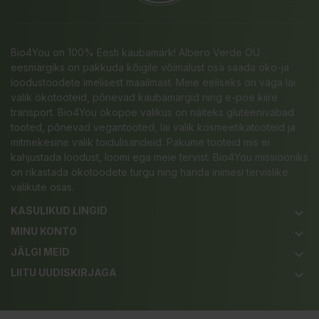
Bio4You on 100% Eesti kaubamärk! Albero Verde OÜ
eesmärgiks on pakkuda kõigile võimalust osa saada öko-ja
loodustoodete imelisest maailmast. Meie eeliseks on väga lai
valik ökotooteid, põnevad kaubamärgid ning e-poe kiire
transport. Bio4You ökopoe valikus on näiteks gluteenivabad
tooted, põnevad vegantooted, lai valik kosmeetikatooteid ja
mitmekesine valik toidulisandeid. Pakume tooteid mis ei
kahjustada loodust, loomi ega meie tervist. Bio4You missiooniks
on rikastada ökotoodete turgu ning harida inimesi tervislike
valikute osas.
KASULIKUD LINGID
keyboard_arrow_down
MINU KONTO
keyboard_arrow_down
JÄLGI MEID
keyboard_arrow_down
LIITU UUDISKIRJAGA
keyboard_arrow_down