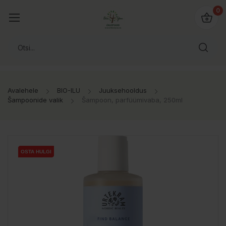
0
Avalehele
BIO-ILU
Juuksehooldus
Šampoonide valik
Šampoon, parfüümivaba, 250ml
OSTA HULGI
OSTA HULGI
OSTA HULGI