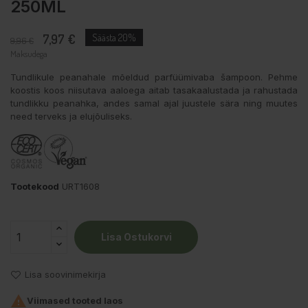
250ML
7,97 €
Säästa 20%
9,96 €
Maksudega
Tundlikule peanahale mõeldud parfüümivaba šampoon. Pehme
koostis koos niisutava aaloega aitab tasakaalustada ja rahustada
tundlikku peanahka, andes samal ajal juustele sära ning muutes
need terveks ja elujõuliseks.
Tootekood
URT1608
Lisa Ostukorvi
Lisa soovinimekirja

Viimased tooted laos