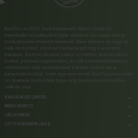
Bio4You on 100% Eesti kaubamärk! Albero Verde OÜ
eesmärgiks on pakkuda kõigile võimalust osa saada öko-ja
loodustoodete imelisest maailmast. Meie eeliseks on väga lai
valik ökotooteid, põnevad kaubamärgid ning e-poe kiire
transport. Bio4You ökopoe valikus on näiteks gluteenivabad
tooted, põnevad vegantooted, lai valik kosmeetikatooteid ja
mitmekesine valik toidulisandeid. Pakume tooteid mis ei
kahjustada loodust, loomi ega meie tervist. Bio4You missiooniks
on rikastada ökotoodete turgu ning harida inimesi tervislike
valikute osas.
KASULIKUD LINGID
keyboard_arrow_down
MINU KONTO
keyboard_arrow_down
JÄLGI MEID
keyboard_arrow_down
LIITU UUDISKIRJAGA
keyboard_arrow_down