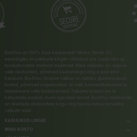
Bio4You on 100% Eesti kaubamärk! Albero Verde OÜ
eesmärgiks on pakkuda kõigile võimalust osa saada öko-ja
loodustoodete imelisest maailmast. Meie eeliseks on väga lai
valik ökotooteid, põnevad kaubamärgid ning e-poe kiire
transport. Bio4You ökopoe valikus on näiteks gluteenivabad
tooted, põnevad vegantooted, lai valik kosmeetikatooteid ja
mitmekesine valik toidulisandeid. Pakume tooteid mis ei
kahjustada loodust, loomi ega meie tervist. Bio4You missiooniks
on rikastada ökotoodete turgu ning harida inimesi tervislike
valikute osas.
KASULIKUD LINGID
keyboard_arrow_down
MINU KONTO
keyboard_arrow_down