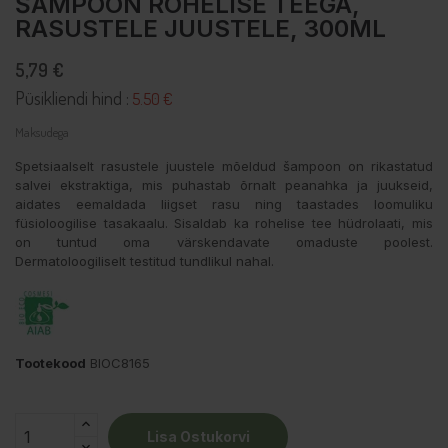
ŠAMPOON ROHELISE TEEGA,
RASUSTELE JUUSTELE, 300ML
5,79 €
Püsikliendi hind :
5.50 €
Maksudega
Spetsiaalselt rasustele juustele mõeldud šampoon on rikastatud
salvei ekstraktiga, mis puhastab õrnalt peanahka ja juukseid,
aidates eemaldada liigset rasu ning taastades loomuliku
füsioloogilise tasakaalu. Sisaldab ka rohelise tee hüdrolaati, mis
on tuntud oma värskendavate omaduste poolest.
Dermatoloogiliselt testitud tundlikul nahal.
Tootekood
BIOC8165
Lisa Ostukorvi