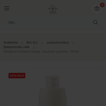
0
Avalehele
BIO-ILU
Juuksehooldus
Šampoonide valik
Šampoon rohelise teega, rasustele juustele, 300ml
OSTA HULGI
OSTA HULGI
OSTA HULGI