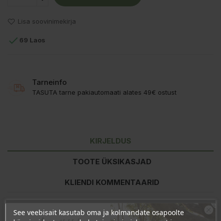
Lisa soovinimekirja

69 Laos
Tarneinfo
TASUTA tarne pakiautomaati alates 49€ ostust
KIRJELDUS
TOOTE ÜKSIKASJAD
KLIENDI KOMMENTAARID
See veebisait kasutab oma ja kolmandate osapoolte
Koostisosad
:
Aqua (Water), Caprylyl/Capryl Glucoside,