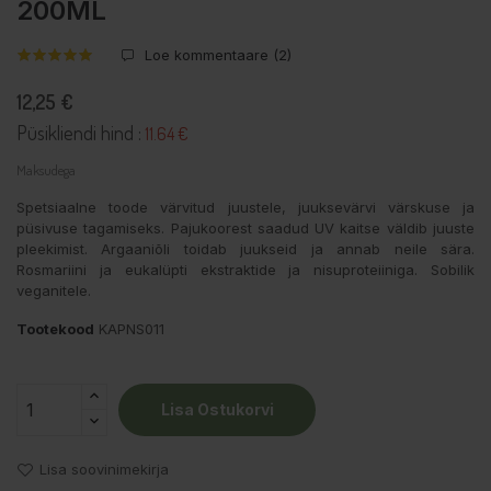
200ML
Loe kommentaare (
2
)
12,25 €
Püsikliendi hind :
11.64 €
Maksudega
Spetsiaalne toode värvitud juustele, juuksevärvi värskuse ja
püsivuse tagamiseks. Pajukoorest saadud UV kaitse väldib juuste
pleekimist. Argaaniõli toidab juukseid ja annab neile sära.
Rosmariini ja eukalüpti ekstraktide ja nisuproteiiniga. Sobilik
veganitele.
Tootekood
KAPNS011
Lisa Ostukorvi
Lisa soovinimekirja