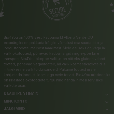
Bio4You on 100% Eesti kaubamärk! Albero Verde OÜ
eesmärgiks on pakkuda kõigile võimalust osa saada öko-ja
loodustoodete imelisest maailmast. Meie eeliseks on väga lai
valik ökotooteid, põnevad kaubamärgid ning e-poe kiire
transport. Bio4You ökopoe valikus on näiteks gluteenivabad
tooted, põnevad vegantooted, lai valik kosmeetikatooteid ja
mitmekesine valik toidulisandeid. Pakume tooteid mis ei
kahjustada loodust, loomi ega meie tervist. Bio4You missiooniks
on rikastada ökotoodete turgu ning harida inimesi tervislike
valikute osas.
KASULIKUD LINGID
keyboard_arrow_down
MINU KONTO
keyboard_arrow_down
JÄLGI MEID
keyboard_arrow_down