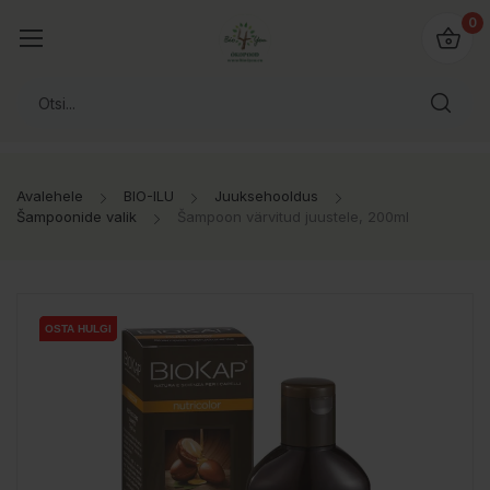
0
Avalehele
BIO-ILU
Juuksehooldus
Šampoonide valik
Šampoon värvitud juustele, 200ml
OSTA HULGI
OSTA HULGI
OSTA HULGI