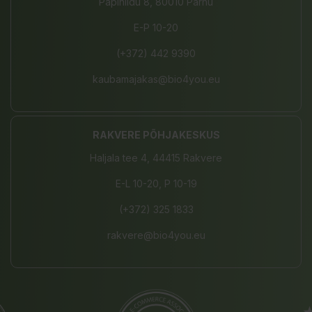
Papiniidu 8, 80010 Pärnu
E-P 10-20
(+372) 442 9390
kaubamajakas@bio4you.eu
RAKVERE PÕHJAKESKUS
Haljala tee 4, 44415 Rakvere
E-L 10-20, P 10-19
(+372) 325 1833
rakvere@bio4you.eu