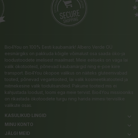
Bio4You on 100% Eesti kaubamärk! Albero Verde OÜ
eesmärgiks on pakkuda kõigile võimalust osa saada öko-ja
loodustoodete imelisest maailmast. Meie eeliseks on väga lai
valik ökotooteid, põnevad kaubamärgid ning e-poe kiire
transport. Bio4You ökopoe valikus on näiteks gluteenivabad
tooted, põnevad vegantooted, lai valik kosmeetikatooteid ja
mitmekesine valik toidulisandeid. Pakume tooteid mis ei
kahjustada loodust, loomi ega meie tervist. Bio4You missiooniks
on rikastada ökotoodete turgu ning harida inimesi tervislike
valikute osas.
KASULIKUD LINGID
keyboard_arrow_down
MINU KONTO
keyboard_arrow_down
JÄLGI MEID
keyboard_arrow_down