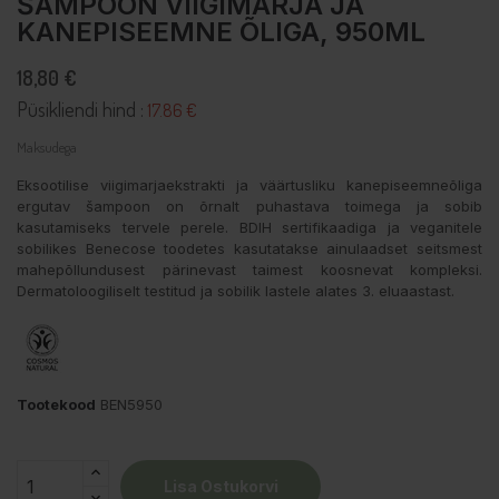
ŠAMPOON VIIGIMARJA JA
KANEPISEEMNE ÕLIGA, 950ML
18,80 €
Püsikliendi hind :
17.86 €
Maksudega
Eksootilise viigimarjaekstrakti ja väärtusliku kanepiseemneõliga
ergutav šampoon on õrnalt puhastava toimega ja sobib
kasutamiseks tervele perele. BDIH sertifikaadiga ja veganitele
sobilikes Benecose toodetes kasutatakse ainulaadset seitsmest
mahepõllundusest pärinevast taimest koosnevat kompleksi.
Dermatoloogiliselt testitud ja sobilik lastele alates 3. eluaastast.
Tootekood
BEN5950
Lisa Ostukorvi