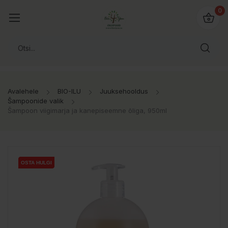
0
Avalehele
BIO-ILU
Juuksehooldus
Šampoonide valik
Šampoon viigimarja ja kanepiseemne õliga, 950ml
OSTA HULGI
OSTA HULGI
OSTA HULGI