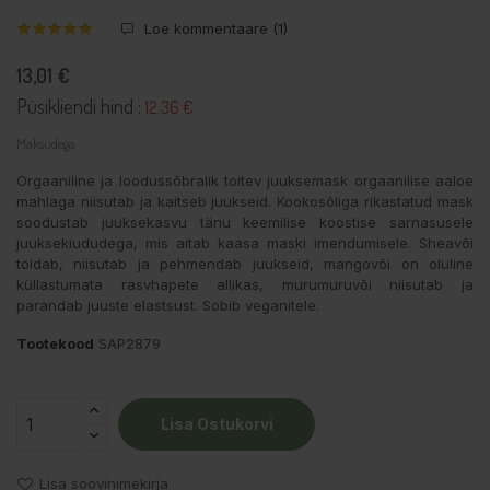
Loe kommentaare (
1
)
13,01 €
Püsikliendi hind :
12.36 €
Maksudega
Orgaaniline ja loodussõbralik toitev juuksemask orgaanilise aaloe
mahlaga niisutab ja kaitseb juukseid. Kookosõliga rikastatud mask
soodustab juuksekasvu tänu keemilise koostise sarnasusele
juuksekiududega, mis aitab kaasa maski imendumisele. Sheavõi
toidab, niisutab ja pehmendab juukseid, mangovõi on oluline
küllastumata rasvhapete allikas, murumuruvõi niisutab ja
parandab juuste elastsust. Sobib veganitele.
Tootekood
SAP2879
Lisa Ostukorvi
Lisa soovinimekirja