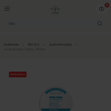
0
Avalehele
BIO-ILU
Juuksehooldus
Juuksemask, toitev, 200ml
OSTA HULGI
OSTA HULGI
OSTA HULGI