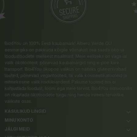
Bio4You on 100% Eesti kaubamärk! Albero Verde OÜ
eesmärgiks on pakkuda kõigile võimalust osa saada öko-ja
loodustoodete imelisest maailmast. Meie eeliseks on väga lai
valik ökotooteid, põnevad kaubamärgid ning e-poe kiire
transport. Bio4You ökopoe valikus on näiteks gluteenivabad
tooted, põnevad vegantooted, lai valik kosmeetikatooteid ja
mitmekesine valik toidulisandeid. Pakume tooteid mis ei
kahjustada loodust, loomi ega meie tervist. Bio4You missiooniks
on rikastada ökotoodete turgu ning harida inimesi tervislike
valikute osas.
KASULIKUD LINGID
keyboard_arrow_down
MINU KONTO
keyboard_arrow_down
JÄLGI MEID
keyboard_arrow_down