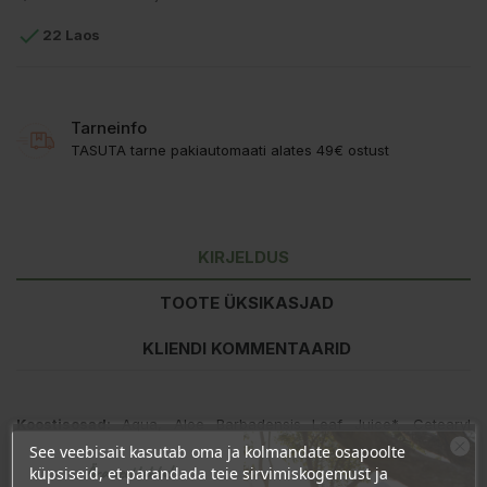

22 Laos
Tarneinfo
TASUTA tarne pakiautomaati alates 49€ ostust
KIRJELDUS
TOOTE ÜKSIKASJAD
KLIENDI KOMMENTAARID
Koostisosad:
Aqua, Aloe Barbadensis Leaf Juice*, Cetearyl
Alcohol, Behenamidopropyl Dimethylamine, Cocos Nucifera Oil,
See veebisait kasutab oma ja kolmandate osapoolte
Glyceryl Caprylate Caprate, Butyrospermum Parkii Butter*,
Ära veel lahku!
küpsiseid, et parandada teie sirvimiskogemust ja
Glycerin, Sorbitol, Distearoylethyl Dimonium Chloride, Ethylhexyl