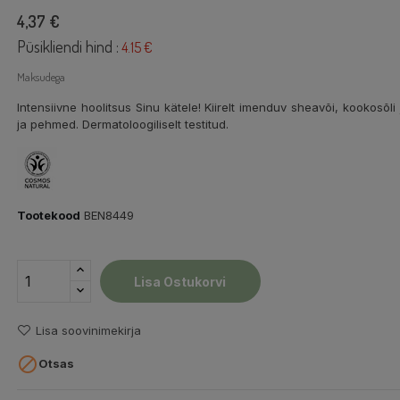
4,37 €
Püsikliendi hind :
4.15 €
Maksudega
Intensiivne hoolitsus Sinu kätele! Kiirelt imenduv sheavõi, kookosõ
ja pehmed. Dermatoloogiliselt testitud.
Tootekood
BEN8449
Lisa Ostukorvi
Lisa soovinimekirja

Otsas