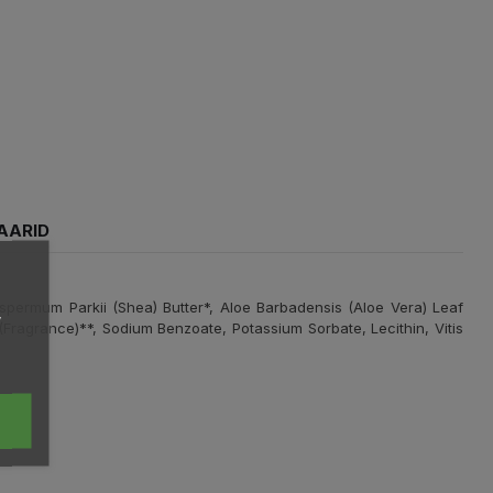
AARID
ospermum Parkii (Shea) Butter*, Aloe Barbadensis (Aloe Vera) Leaf
,
(Fragrance)**, Sodium Benzoate, Potassium Sorbate, Lecithin, Vitis