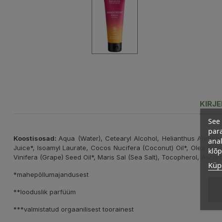
KIRJ
See 
para
Koostisosad
:
Aqua (Water), Cetearyl Alcohol, Helianthus Annuus 
anal
Juice*, Isoamyl Laurate, Cocos Nucifera (Coconut) Oil*, Olea Euro
klõ
Vinifera (Grape) Seed Oil*, Maris Sal (Sea Salt), Tocopherol, Ascorby
Küps
*mahepõllumajandusest
**looduslik parfüüm
***valmistatud orgaanilisest toorainest