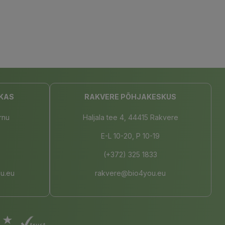
KAS
RAKVERE PÕHJAKESKUS
rnu
Haljala tee 4, 44415 Rakvere
E-L 10-20, P 10-19
(+372) 325 1833
u.eu
rakvere@bio4you.eu