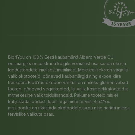
Bio4You on 100% Eesti kaubamärk! Albero Verde OÜ
eesmärgiks on pakkuda kõigile võimalust osa saada öko-ja
loodustoodete imelisest maailmast. Meie eeliseks on väga lai
valik ökotooteid, põnevad kaubamärgid ning e-poe kiire
transport. Bio4You ökopoe valikus on näiteks gluteenivabad
tooted, põnevad vegantooted, lai valik kosmeetikatooteid ja
mitmekesine valik toidulisandeid. Pakume tooteid mis ei
kahjustada loodust, loomi ega meie tervist. Bio4You
missiooniks on rikastada ökotoodete turgu ning harida inimesi
tervislike valikute osas.