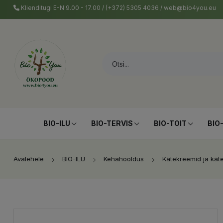
Klienditugi E-N 9.00 - 17.00 / (+372) 5305 4036 / web@bio4you.eu
BIO-ILU
BIO-TERVIS
BIO-TOIT
BIO
Avalehele
BIO-ILU
Kehahooldus
Kätekreemid ja kät