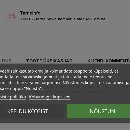
Tarneinfo
TASUTA tarne pakiautomaati alates 49€ ostust
ELDUS
TOOTE ÜKSIKASJAD
KLIENDI KOMMENT
veebisait kasutab oma ja kolmandate osapoolte küpsiseid, et
ndada teie sirvimiskogemust ja täiustada meie teenuseid,
(Sunflower) Seed Oil*, Stearic Acid, Glycerin***, Palmitic Acid, Butyr
üüsides teie sirvimisharjumusi. Nõustudes küpsiste kasutamisega
paea (Olive) Fruit Oil*, Sodium Cetearyl Sulfate, Xanthan Gum, Parfum 
psake nuppu "Nõustu".
l Palmitate, Citric Acid, Limonene**, Linalool**, Citral**.
iste poliitika
Kohandage küpsised
KEELDU KÕIGIST
NÕUSTUN