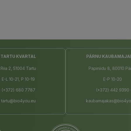
TARTU KVARTAL
PÄRNU KAUBAMAJA
Riia 2, 51004 Tartu
Papiniidu 8, 80010 Pä
E-L 10-21, P 10-19
E-P 10-20
(+372) 680 7787
(+372) 442 9390
tartu@bio4you.eu
kaubamajakas@bio4yo