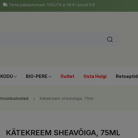
Tarne pakiautomaati TASUTA al 49 € / poodi 0 €
-KODU
BIO-PERE
Outlet
Osta Hulgi
Retseptid
ehooldustooted
Kätekreem sheavõiga, 75ml
KÄTEKREEM SHEAVÕIGA, 75ML