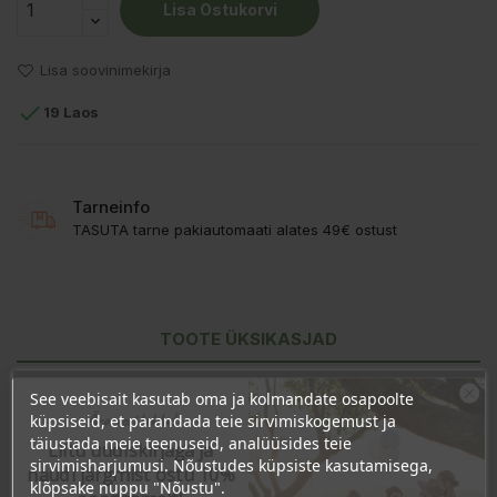
Lisa Ostukorvi
Lisa soovinimekirja

19 Laos
Tarneinfo
TASUTA tarne pakiautomaati alates 49€ ostust
TOOTE ÜKSIKASJAD
KLIENDI KOMMENTAARID
See veebisait kasutab oma ja kolmandate osapoolte
Ära veel lahku!
küpsiseid, et parandada teie sirvimiskogemust ja
täiustada meie teenuseid, analüüsides teie
Liitu uudiskirjaga ja
sirvimisharjumusi. Nõustudes küpsiste kasutamisega,
naudi järgmist ostu 10%
klõpsake nuppu "Nõustu".