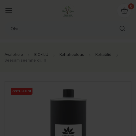
0
Avalehele
BIO-ILU
Kehahooldus
Kehaõlid
Seesamiseemne õli, 1l
OSTA HULGI
OSTA HULGI