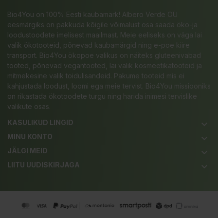
Bio4You on 100% Eesti kaubamärk! Albero Verde OÜ
eesmärgiks on pakkuda kõigile võimalust osa saada öko-ja
loodustoodete imelisest maailmast. Meie eeliseks on väga lai
valik ökotooteid, põnevad kaubamärgid ning e-poe kiire
transport. Bio4You ökopoe valikus on näiteks gluteenivabad
tooted, põnevad vegantooted, lai valik kosmeetikatooteid ja
mitmekesine valik toidulisandeid. Pakume tooteid mis ei
kahjustada loodust, loomi ega meie tervist. Bio4You missiooniks
on rikastada ökotoodete turgu ning harida inimesi tervislike
valikute osas.
KASULIKUD LINGID
keyboard_arrow_down
MINU KONTO
keyboard_arrow_down
JÄLGI MEID
keyboard_arrow_down
LIITU UUDISKIRJAGA
keyboard_arrow_down