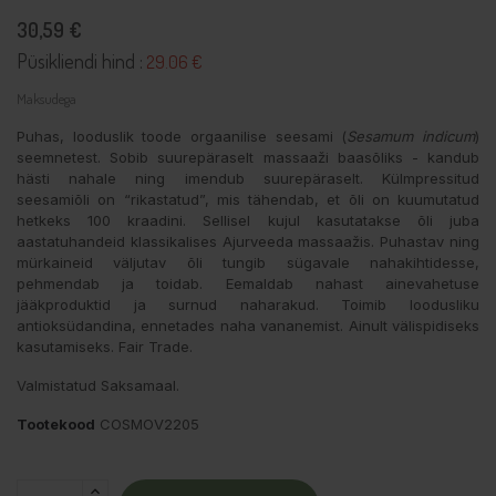
30,59 €
Püsikliendi hind :
29.06 €
Maksudega
Puhas, looduslik toode orgaanilise seesami (
Sesamum indicum
)
seemnetest. Sobib suurepäraselt massaaži baasõliks - kandub
hästi nahale ning imendub suurepäraselt. Külmpressitud
seesamiõli on “rikastatud”, mis tähendab, et õli on kuumutatud
hetkeks 100 kraadini. Sellisel kujul kasutatakse õli juba
aastatuhandeid klassikalises Ajurveeda massaažis. Puhastav ning
mürkaineid väljutav õli tungib sügavale nahakihtidesse,
pehmendab ja toidab. Eemaldab nahast ainevahetuse
jääkproduktid ja surnud naharakud. Toimib loodusliku
antioksüdandina, ennetades naha vananemist. Ainult välispidiseks
kasutamiseks. Fair Trade.
Valmistatud Saksamaal.
Tootekood
COSMOV2205