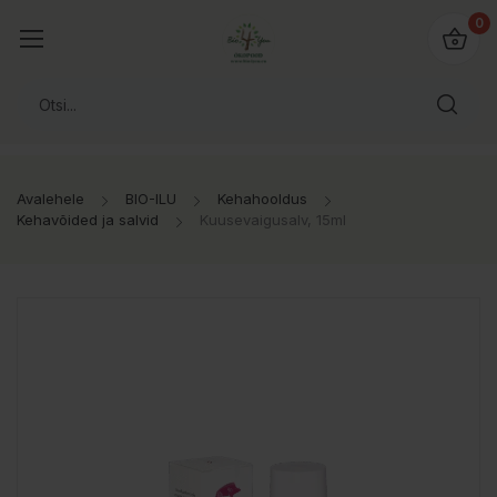
0
Avalehele
BIO-ILU
Kehahooldus
Kehavõided ja salvid
Kuusevaigusalv, 15ml