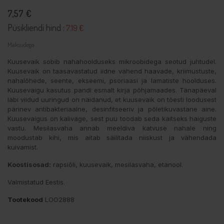
7,57 €
Püsikliendi hind :
7.19 €
Maksudega
Kuusevaik sobib nahahoolduseks mikroobidega seotud juhtudel.
Kuusevaik on taasavastatud iidne vahend haavade, kriimustuste,
nahalõhede, seente, ekseemi, psoriaasi ja lamatiste hoolduses.
Kuusevaigu kasutus pandi esmalt kirja põhjamaades. Tänapäeval
läbi viidud uuringud on näidanud, et kuusevaik on tõesti loodusest
pärinev antibakteriaalne, desinfitseeriv ja põletikuvastane aine.
Kuusevaigus on kaliväge, sest puu toodab seda kaitseks haiguste
vastu. Mesilasvaha annab meeldiva katvuse nahale ning
moodustab kihi, mis aitab säilitada niiskust ja vähendada
kuivamist.
Koostisosad:
rapsiõli, kuusevaik, mesilasvaha, etanool.
Valmistatud Eestis.
Tootekood
LOO2888