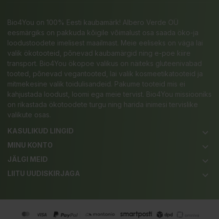
Bio4You on 100% Eesti kaubamärk! Albero Verde OÜ
eesmärgiks on pakkuda kõigile võimalust osa saada öko-ja
loodustoodete imelisest maailmast. Meie eeliseks on väga lai
valik ökotooteid, põnevad kaubamärgid ning e-poe kiire
transport. Bio4You ökopoe valikus on näiteks gluteenivabad
tooted, põnevad vegantooted, lai valik kosmeetikatooteid ja
mitmekesine valik toidulisandeid. Pakume tooteid mis ei
kahjustada loodust, loomi ega meie tervist. Bio4You missiooniks
on rikastada ökotoodete turgu ning harida inimesi tervislike
valikute osas.
KASULIKUD LINGID
keyboard_arrow_down
MINU KONTO
keyboard_arrow_down
JÄLGI MEID
keyboard_arrow_down
LIITU UUDISKIRJAGA
keyboard_arrow_down