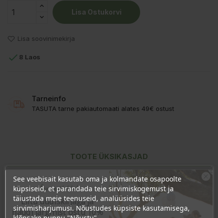
Lisa Ostukorvi
Lisa soovinimekirja

8 Laos
Tarneinfo
TASUTA tarne pakiautomaati alates 49€ ostust
TOOTE ÜKSIKASJAD
KLIENDI KOMMENTAARID
See veebisait kasutab oma ja kolmandate osapoolte
Ära veel lahku!
küpsiseid, et parandada teie sirvimiskogemust ja
täiustada meie teenuseid, analüüsides teie
Liitu uudiskirjaga ja
sirvimisharjumusi. Nõustudes küpsiste kasutamisega,
naudi järgmist ostu 10%
klõpsake nuppu "Nõustu".