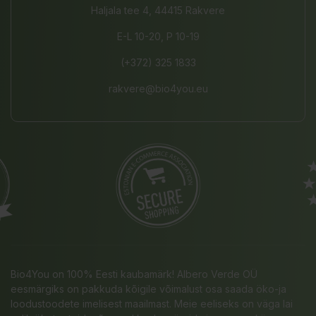
Haljala tee 4, 44415 Rakvere
E-L 10-20, P 10-19
(+372) 325 1833
rakvere@bio4you.eu
Bio4You on 100% Eesti kaubamärk! Albero Verde OÜ
eesmärgiks on pakkuda kõigile võimalust osa saada öko-ja
loodustoodete imelisest maailmast. Meie eeliseks on väga lai