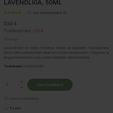
LAVENDLIGA, 50ML
Loe kommentaare (
1
)
12,45 €
Püsikliendi hind :
11.83 €
Maksudega
Lavendlivõie on toitev hoolitsus kätele ja jalgadele. Suurepärane
kuiva naha pehmendaja aitab ära hoida nahalõhesid. Lõõgastav ja
pingeid leevendav mõju sobib kõikidele nahatüüpidele.
Tootekood
LOOSPA0295
Lisa Ostukorvi
Lisa soovinimekirja

8 Laos