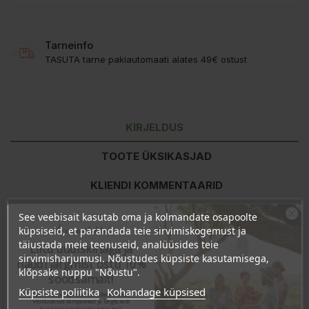
Tarneinfo
TASUTA tarne pakiautomaati alates 49€ ostust
KIRJELDUS
TOOTE ÜKSIKASJAD
KLIENDI KOMMENTAARID
See veebisait kasutab oma ja kolmandate osapoolte
Ära veel lahku!
küpsiseid, et parandada teie sirvimiskogemust ja
Koostisosad:
Cocos Nucifera Oil, Butyrospermum Parkii (Shea)
täiustada meie teenuseid, analüüsides teie
Butter, Prunus Amygdalus Dulcis (Sweet Almond) Oil, Cera Alba,
Liitu uudiskirjaga ja
sirvimisharjumusi. Nõustudes küpsiste kasutamisega,
Tocopherol, Lavandula Angustifolia (Lavender) Flower Oil,
naudi järgmist ostu 10%
klõpsake nuppu "Nõustu".
Limonene*, Linalool*.
soodsamalt!
Küpsiste poliitika
Kohandage küpsised
*esineb looduslikult eeterlikes õlides
Sind ootavad spetsiaalsed allahindlused,
eksklusiivsed kampaaniad ja kingitused!
Registreeru e-maili aadressiga ja saad