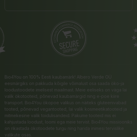
Bio4You on 100% Eesti kaubamärk! Albero Verde OÜ
eesmärgiks on pakkuda kõigile võimalust osa saada öko-ja
loodustoodete imelisest maailmast. Meie eeliseks on väga lai
valik ökotooteid, põnevad kaubamärgid ning e-poe kiire
transport. Bio4You ökopoe valikus on näiteks gluteenivabad
tooted, põnevad vegantooted, lai valik kosmeetikatooteid ja
mitmekesine valik toidulisandeid. Pakume tooteid mis ei
kahjustada loodust, loomi ega meie tervist. Bio4You missiooniks
on rikastada ökotoodete turgu ning harida inimesi tervislike
valikute osas.