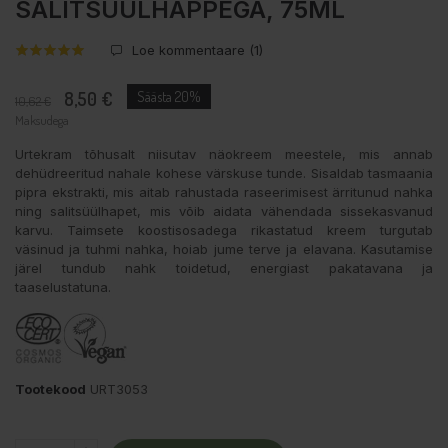
SALITSÜÜLHAPPEGA, 75ML
Loe kommentaare (
1
)
8,50 €
Säästa 20%
10,62 €
Maksudega
Urtekram tõhusalt niisutav näokreem meestele, mis annab
dehüdreeritud nahale kohese värskuse tunde. Sisaldab tasmaania
pipra ekstrakti, mis aitab rahustada raseerimisest ärritunud nahka
ning salitsüülhapet, mis võib aidata vähendada sissekasvanud
karvu. Taimsete koostisosadega rikastatud kreem turgutab
väsinud ja tuhmi nahka, hoiab jume terve ja elavana. Kasutamise
järel tundub nahk toidetud, energiast pakatavana ja
taaselustatuna.
Tootekood
URT3053