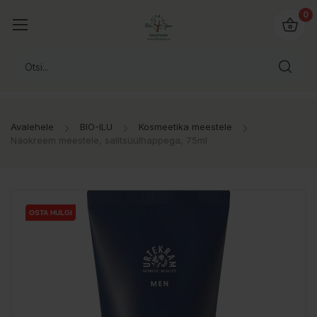
0
Avalehele
BIO-ILU
Kosmeetika meestele
Näokreem meestele, salitsüülhappega, 75ml
OSTA HULGI
OSTA HULGI