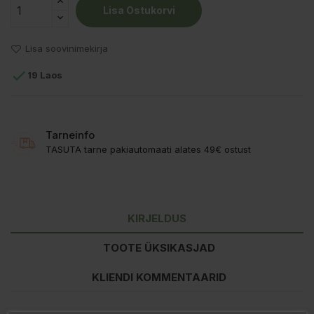
Lisa Ostukorvi
Lisa soovinimekirja

19 Laos
Tarneinfo
TASUTA tarne pakiautomaati alates 49€ ostust
KIRJELDUS
TOOTE ÜKSIKASJAD
KLIENDI KOMMENTAARID