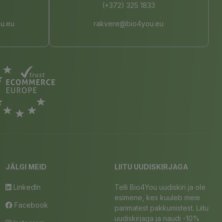
(+372) 325 1833
u.eu
rakvere@bio4you.eu
JÄLGI MEID
LIITU UUDISKIRJAGA
LinkedIn
Telli Bio4You uudiskiri ja ole
esimene, kes kuuleb meie
Facebook
parimatest pakkumistest. Liitu
uudiskirjaga ja naudi -10%