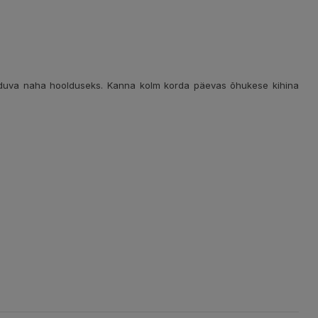
kalduva naha hoolduseks. Kanna kolm korda päevas õhukese kihina