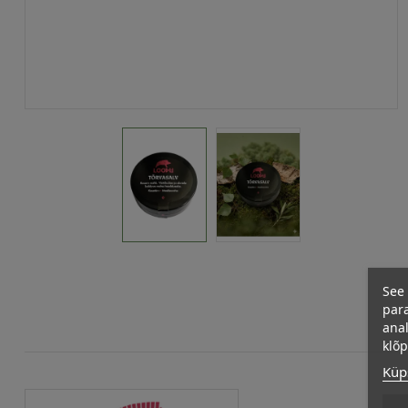
See 
para
anal
klõ
Küps