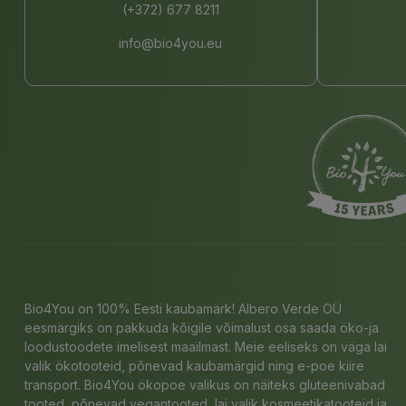
(+372) 677 8211
info@bio4you.eu
Bio4You on 100% Eesti kaubamärk! Albero Verde OÜ
eesmärgiks on pakkuda kõigile võimalust osa saada öko-ja
loodustoodete imelisest maailmast. Meie eeliseks on väga lai
valik ökotooteid, põnevad kaubamärgid ning e-poe kiire
transport. Bio4You ökopoe valikus on näiteks gluteenivabad
tooted, põnevad vegantooted, lai valik kosmeetikatooteid ja