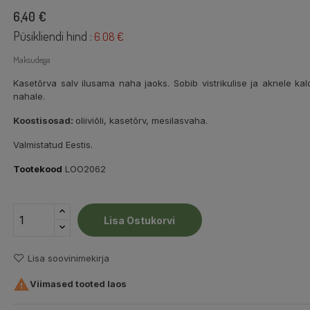
6,40 €
Püsikliendi hind :
6.08 €
Maksudega
Kasetõrva salv ilusama naha jaoks. Sobib vistrikulise ja aknele 
nahale.
Koostisosad:
oliiviõli, kasetõrv, mesilasvaha.
Valmistatud Eestis.
Tootekood
LOO2062
Lisa Ostukorvi
Lisa soovinimekirja

Viimased tooted laos