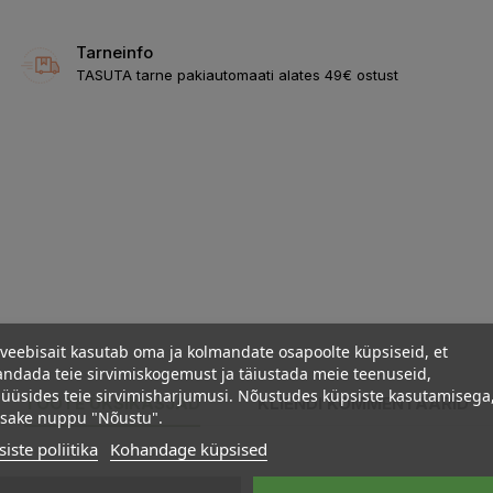
Tarneinfo
TASUTA tarne pakiautomaati alates 49€ ostust
veebisait kasutab oma ja kolmandate osapoolte küpsiseid, et
ndada teie sirvimiskogemust ja täiustada meie teenuseid,
üüsides teie sirvimisharjumusi. Nõustudes küpsiste kasutamisega
TOOTE ÜKSIKASJAD
KLIENDI KOMMENTAARID
psake nuppu "Nõustu".
iste poliitika
Kohandage küpsised