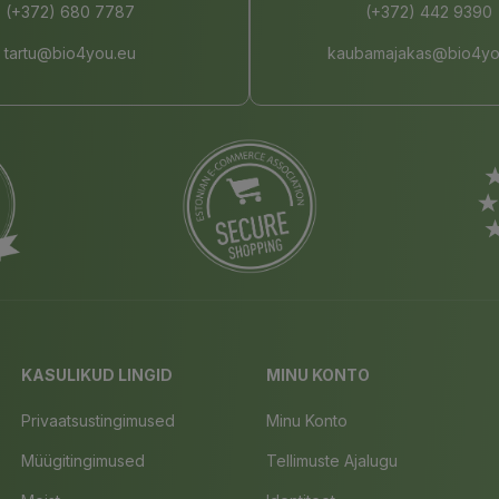
(+372) 680 7787
(+372) 442 9390
tartu@bio4you.eu
kaubamajakas@bio4yo
KASULIKUD LINGID
MINU KONTO
Privaatsustingimused
Minu Konto
Müügitingimused
Tellimuste Ajalugu