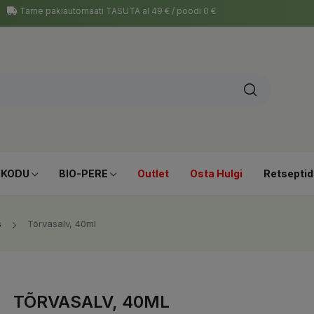
Tarne pakiautomaati TASUTA al 49 € / poodi 0 €
-KODU
BIO-PERE
Outlet
Osta Hulgi
Retseptid
s
Tõrvasalv, 40ml
TÕRVASALV, 40ML