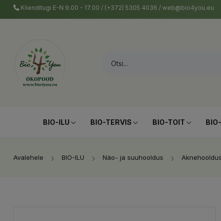
Klienditugi E-N 9.00 - 17.00 / (+372) 5305 4036 / web@bio4you.eu
BIO-ILU
BIO-TERVIS
BIO-TOIT
BIO
Avalehele
BIO-ILU
Näo- ja suuhooldus
Aknehooldu