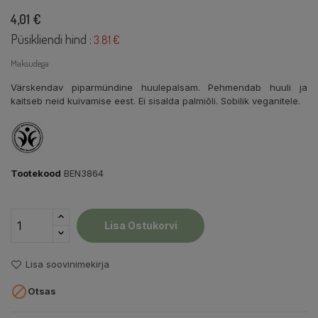
4,01 €
Püsikliendi hind :
3.81 €
Maksudega
Värskendav piparmündine huulepalsam. Pehmendab huuli ja
kaitseb neid kuivamise eest. Ei sisalda palmiõli. Sobilik veganitele.
Tootekood
BEN3864
Lisa Ostukorvi
Lisa soovinimekirja

Otsas