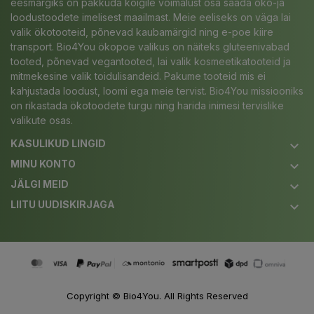
eesmärgiks on pakkuda kõigile võimalust osa saada öko-ja
loodustoodete imelisest maailmast. Meie eeliseks on väga lai
valik ökotooteid, põnevad kaubamärgid ning e-poe kiire
transport. Bio4You ökopoe valikus on näiteks gluteenivabad
tooted, põnevad vegantooted, lai valik kosmeetikatooteid ja
mitmekesine valik toidulisandeid. Pakume tooteid mis ei
kahjustada loodust, loomi ega meie tervist. Bio4You missiooniks
on rikastada ökotoodete turgu ning harida inimesi tervislike
valikute osas.
KASULIKUD LINGID
keyboard_arrow_down
MINU KONTO
keyboard_arrow_down
JÄLGI MEID
keyboard_arrow_down
LIITU UUDISKIRJAGA
keyboard_arrow_down
Copyright ©
Bio4You
. All Rights Reserved