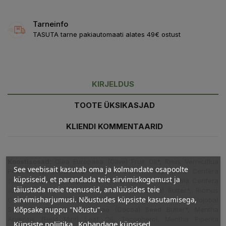
Tarneinfo
TASUTA tarne pakiautomaati alates 49€ ostust
KIRJELDUS
TOOTE ÜKSIKASJAD
KLIENDI KOMMENTAARID
Koostisosad:
Olea Europaea (Olive) Fruit Oil*, Rhus Verniciflua
See veebisait kasutab oma ja kolmandate osapoolte
Peel Cera, Copernicia Cerifera Cera / Copernicia Cerifera
küpsiseid, et parandada teie sirvimiskogemust ja
(Carnauba) Wax*, Euphorbia Cerifera Cera / Euphorbia Cerifera
täiustada meie teenuseid, analüüsides teie
(Candelilla) Wax, Butyrospermum Parkii (Shea) Butter*, Ricinus
sirvimisharjumusi. Nõustudes küpsiste kasutamisega,
Communis (Castor) Seed Oil*, Simmondsia Chinensis (Jojoba)
klõpsake nuppu "Nõustu".
Seed Oil*, Theobroma Cacao (Cocoa) Seed Butter*, Mentha
Arvensis (Field Mint) Leaf Oil, Tocopherol, Mentha Piperita
Küpsiste poliitika
Kohandage küpsised