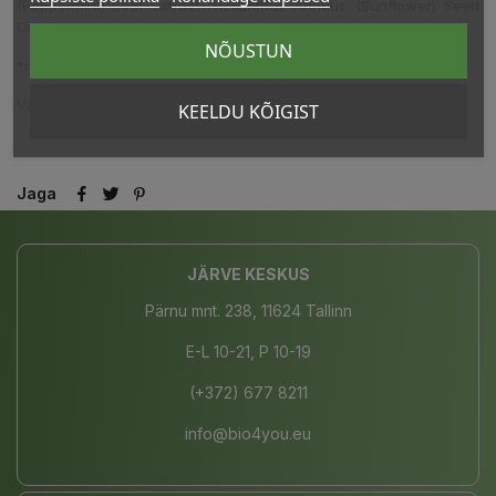
(Peppermint) Leaf Extract, Helianthus Annuus (Sunflower) Seed
Oil, Limonene.
NÕUSTUN
*mahepõllumajandusest
Valmistatud Saksamaal.
KEELDU KÕIGIST
Jaga
JÄRVE KESKUS
Pärnu mnt. 238, 11624 Tallinn
E-L 10-21, P 10-19
(+372) 677 8211
info@bio4you.eu