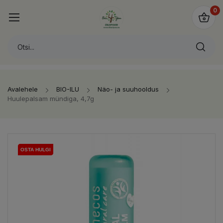
0
Avalehele
BIO-ILU
Näo- ja suuhooldus
Huulepalsam mündiga, 4,7g
OSTA HULGI
OSTA HULGI