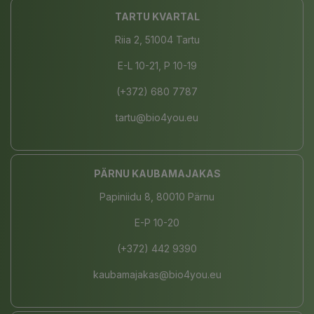
TARTU KVARTAL
Riia 2, 51004 Tartu
E-L 10-21, P 10-19
(+372) 680 7787
tartu@bio4you.eu
PÄRNU KAUBAMAJAKAS
Papiniidu 8, 80010 Pärnu
E-P 10-20
(+372) 442 9390
kaubamajakas@bio4you.eu