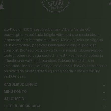
Bio4You on 100% Eesti kaubamärk! Albero Verde OÜ
eesmärgiks on pakkuda kõigile võimalust osa saada öko-ja
loodustoodete imelisest maailmast. Meie eeliseks on väga lai
valik ökotooteid, põnevad kaubamärgid ning e-poe kiire
transport. Bio4You ökopoe valikus on näiteks gluteenivabad
tooted, põnevad vegantooted, lai valik kosmeetikatooteid ja
mitmekesine valik toidulisandeid. Pakume tooteid mis ei
kahjustada loodust, loomi ega meie tervist. Bio4You missiooniks
on rikastada ökotoodete turgu ning harida inimesi tervislike
valikute osas.
KASULIKUD LINGID
keyboard_arrow_down
MINU KONTO
keyboard_arrow_down
JÄLGI MEID
keyboard_arrow_down
LIITU UUDISKIRJAGA
keyboard_arrow_down