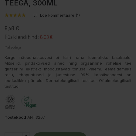
TEEGA, 300ML
Loe kommentaare (
1
)
9,40 €
Püsikliendi hind :
8.93 €
Maksudega
Kerge näopuhastusvesi ei häiri naha loomulikku tasakaalu.
Mitsellid, pindaktiivsed ained ning orgaaniline rohelise tee
glütseriini ekstrakt moodustavad tõhusa valemi, eemaldamaks
rasu, ebapuhtused ja jumestuse. 99% koostisosadest on
looduslikku päritolu. Dermatoloogiliselt testitud. Oftalmoloogiliselt
testitud.
Tootekood
ANT3207