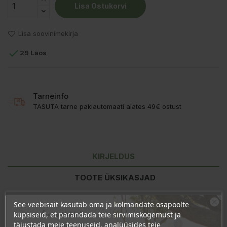
Lisa Ostukorvi
Lisa soovinimekirja

29 Laos
Tarneinfo
TASUTA tarne pakiautomaati alates 49€ ostust
KIRJELDUS
TOOTE ÜKSIKASJAD
KLIENDI KOMMENTAARID
See veebisait kasutab oma ja kolmandate osapoolte
Ära veel lahku!
küpsiseid, et parandada teie sirvimiskogemust ja
täiustada meie teenuseid, analüüsides teie