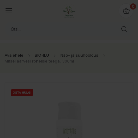
0
Avalehele
BIO-ILU
Näo- ja suuhooldus
Mitsellaarvesi rohelise teega, 300ml
OSTA HULGI
OSTA HULGI