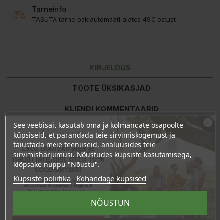
Tarneinfo
TASUTA tarne pakiautomaati alates 49€ ostust
KIRJELDUS
TOOTE ÜKSIKASJAD
KLIENDI KOMMENTAARID
See veebisait kasutab oma ja kolmandate osapoolte
Ära veel lahku!
küpsiseid, et parandada teie sirvimiskogemust ja
Koostisosad:
Rosmarinus Officinalis Flower/Leaf/Stem Water,
täiustada meie teenuseid, analüüsides teie
Liitu uudiskirjaga ja
Potassium Sorbate, Sodium Benzoate, Linalool.
sirvimisharjumusi. Nõustudes küpsiste kasutamisega,
naudi järgmist ostu 10%
klõpsake nuppu "Nõustu".
soodsamalt!
Kasutamine:
pihustada kas otse näonahale või vatipadjakesele.
Küpsiste poliitika
Kohandage küpsised
Sind ootavad spetsiaalsed allahindlused,
Valmistatud Itaalias.
eksklusiivsed kampaaniad ja kingitused!
Registreeru e-maili aadressiga ja saad
sooduskoodi!
NÕUSTUN