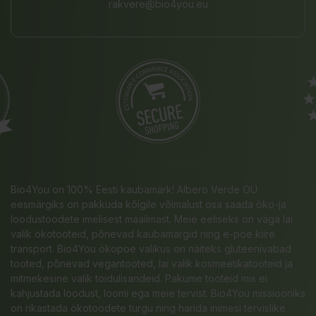
rakvere@bio4you.eu
Bio4You on 100% Eesti kaubamärk! Albero Verde OÜ
eesmärgiks on pakkuda kõigile võimalust osa saada öko-ja
loodustoodete imelisest maailmast. Meie eeliseks on väga lai
valik ökotooteid, põnevad kaubamärgid ning e-poe kiire
transport. Bio4You ökopoe valikus on näiteks gluteenivabad
tooted, põnevad vegantooted, lai valik kosmeetikatooteid ja
mitmekesine valik toidulisandeid. Pakume tooteid mis ei
kahjustada loodust, loomi ega meie tervist. Bio4You missiooniks
on rikastada ökotoodete turgu ning harida inimesi tervislike