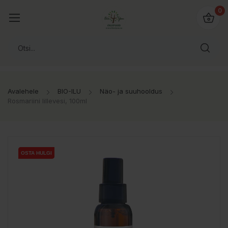
0
Avalehele
BIO-ILU
Näo- ja suuhooldus
Rosmariini lillevesi, 100ml
OSTA HULGI
OSTA HULGI