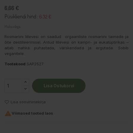
6,66 €
Püsikliendi hind :
6.32 €
Maksudega
Rosmariini lillevesi on saadud orgaaniliste rosmariini taimede ja
õite destilleerimisel. Antud lillevesi on kampri- ja eukalüptirikas –
aitab nahka puhastada, värskendada ja ergutada. Sobib
veganitele.
Tootekood
SAP2527
Lisa Ostukorvi
Lisa soovinimekirja

Viimased tooted laos