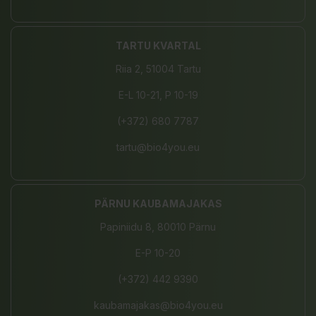
TARTU KVARTAL
Riia 2, 51004 Tartu
E-L 10-21, P 10-19
(+372) 680 7787
tartu@bio4you.eu
PÄRNU KAUBAMAJAKAS
Papiniidu 8, 80010 Pärnu
E-P 10-20
(+372) 442 9390
kaubamajakas@bio4you.eu