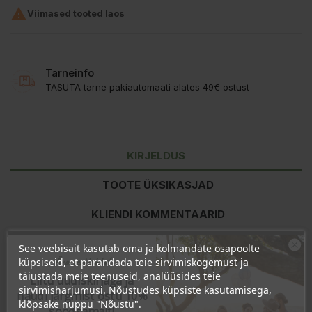

Viimased tooted laos
Tarneinfo
TASUTA tarne pakiautomaati alates 49€ ostust
KIRJELDUS
TOOTE ÜKSIKASJAD
KLIENDI KOMMENTAARID
See veebisait kasutab oma ja kolmandate osapoolte
Ära veel lahku!
küpsiseid, et parandada teie sirvimiskogemust ja
Koostisosad:
Aqua, Cannabis Sativa (Hemp) Seed Oil, Aloe
täiustada meie teenuseid, analüüsides teie
Barbadensis Leaf Juice, Camellia Oleifera (Camellia) Seed Oil,
Liitu uudiskirjaga ja
sirvimisharjumusi. Nõustudes küpsiste kasutamisega,
Oenothera Biennis (Evening Primerose) Oil, Polyglyceryl-3
naudi järgmist ostu 10%
Methylglycose Distearate, Glycerin, Butyrospermum Parkii Butter,
klõpsake nuppu "Nõustu".
soodsamalt!