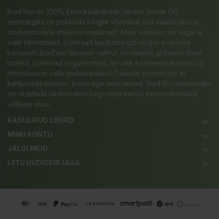
Bio4You on 100% Eesti kaubamärk! Albero Verde OÜ
eesmärgiks on pakkuda kõigile võimalust osa saada öko-ja
loodustoodete imelisest maailmast. Meie eeliseks on väga lai
valik ökotooteid, põnevad kaubamärgid ning e-poe kiire
transport. Bio4You ökopoe valikus on näiteks gluteenivabad
tooted, põnevad vegantooted, lai valik kosmeetikatooteid ja
mitmekesine valik toidulisandeid. Pakume tooteid mis ei
kahjustada loodust, loomi ega meie tervist. Bio4You missiooniks
on rikastada ökotoodete turgu ning harida inimesi tervislike
valikute osas.
KASULIKUD LINGID
keyboard_arrow_down
MINU KONTO
keyboard_arrow_down
JÄLGI MEID
keyboard_arrow_down
LIITU UUDISKIRJAGA
keyboard_arrow_down