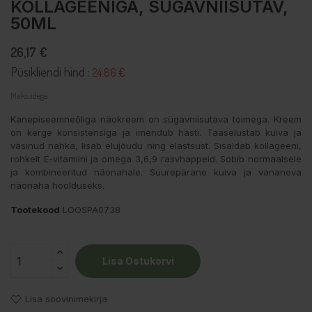
KOLLAGEENIGA, SÜGAVNIISUTAV,
50ML
26,17 €
Püsikliendi hind :
24.86 €
Maksudega
Kanepiseemneõliga näokreem on sügavniisutava toimega. Kreem
on kerge konsistensiga ja imendub hästi. Taaselustab kuiva ja
väsinud nahka, lisab elujõudu ning elastsust. Sisaldab kollageeni,
rohkelt E-vitamiini ja omega 3,6,9 rasvhappeid. Sobib normaalsele
ja kombineeritud näonahale. Suurepärane kuiva ja vananeva
näonaha hoolduseks.
Tootekood
LOOSPA0738
Lisa Ostukorvi
Lisa soovinimekirja