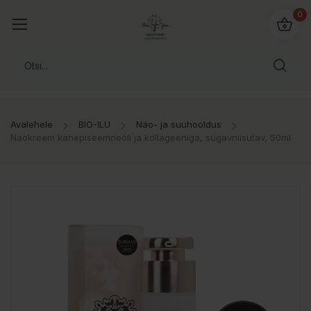
0
Avalehele
BIO-ILU
Näo- ja suuhooldus
Näokreem kanepiseemneõli ja kollageeniga, sügavniisutav, 50ml