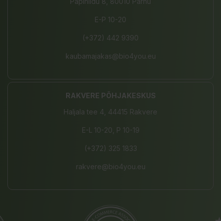
Papiniidu 8, 80010 Pärnu
E-P 10-20
(+372) 442 9390
kaubamajakas@bio4you.eu
RAKVERE PÕHJAKESKUS
Haljala tee 4, 44415 Rakvere
E-L 10-20, P 10-19
(+372) 325 1833
rakvere@bio4you.eu