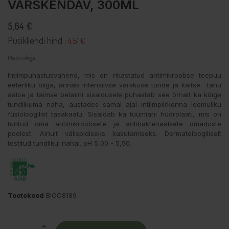
VÄRSKENDAV, 300ML
5,64 €
Püsikliendi hind :
4.51 €
Maksudega
Intiimpuhastusvahend, mis on rikastatud antimikroobse teepuu
eeterliku õliga, annab intensiivse värskuse tunde ja kaitse. Tänu
aaloe ja taimse betaiini sisaldusele puhastab see õrnalt ka kõige
tundlikuma naha, austades samal ajal intiimpiirkonna loomuliku
füsioloogilist tasakaalu. Sisaldab ka tüümiani hüdrolaati, mis on
tuntud oma antimikroobsete ja antibakteriaalsete omaduste
poolest. Ainult välispidiseks kasutamiseks. Dermatoloogiliselt
testitud tundlikul nahal. pH 5,00 - 5,50.
Tootekood
BIOC8189