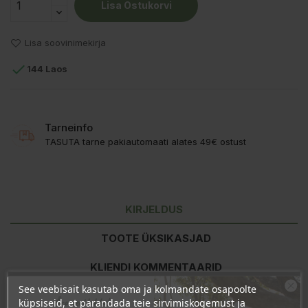
Lisa Ostukorvi
Lisa soovinimekirja

144 Laos
Tarneinfo
TASUTA tarne pakiautomaati alates 49€ ostust
KIRJELDUS
TOOTE ÜKSIKASJAD
KLIENDI KOMMENTAARID
See veebisait kasutab oma ja kolmandate osapoolte
Ära veel lahku!
küpsiseid, et parandada teie sirvimiskogemust ja