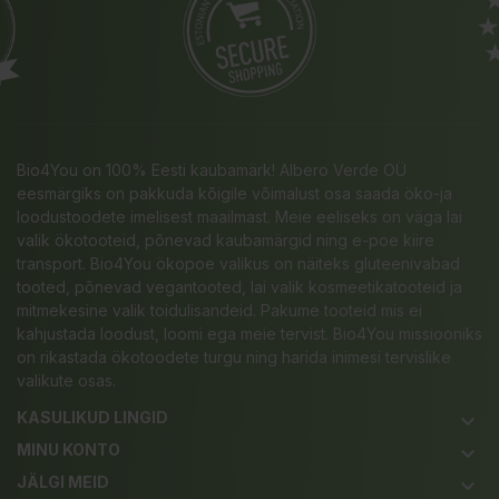
Bio4You on 100% Eesti kaubamärk! Albero Verde OÜ
eesmärgiks on pakkuda kõigile võimalust osa saada öko-ja
loodustoodete imelisest maailmast. Meie eeliseks on väga lai
valik ökotooteid, põnevad kaubamärgid ning e-poe kiire
transport. Bio4You ökopoe valikus on näiteks gluteenivabad
tooted, põnevad vegantooted, lai valik kosmeetikatooteid ja
mitmekesine valik toidulisandeid. Pakume tooteid mis ei
kahjustada loodust, loomi ega meie tervist. Bio4You missiooniks
on rikastada ökotoodete turgu ning harida inimesi tervislike
valikute osas.
KASULIKUD LINGID
keyboard_arrow_down
MINU KONTO
keyboard_arrow_down
JÄLGI MEID
keyboard_arrow_down