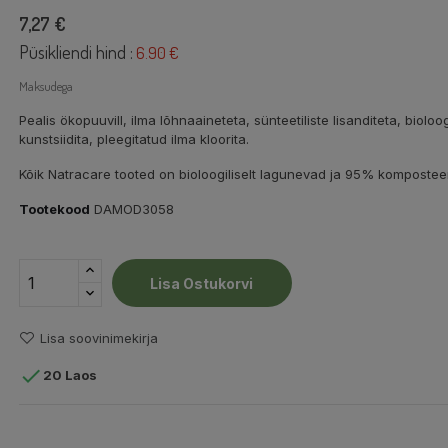
7,27 €
Püsikliendi hind :
6.90 €
Maksudega
Pealis ökopuuvill, ilma lõhnaaineteta, sünteetiliste lisanditeta, biolo
kunstsiidita, pleegitatud ilma kloorita.
Kõik Natracare tooted on bioloogiliselt lagunevad ja 95% kompostee
Tootekood
DAMOD3058
Lisa Ostukorvi
Lisa soovinimekirja

20 Laos