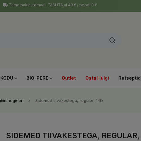
Tarne pakiautomaati TASUTA al 49 € / poodi 0 €
-KODU
BIO-PERE
Outlet
Osta Hulgi
Retseptid
ntiimhügieen
Sidemed tiivakestega, regular, 14tk
SIDEMED TIIVAKESTEGA, REGULAR,