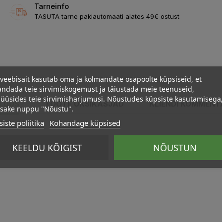
Tarneinfo
TASUTA tarne pakiautomaati alates 49€ ostust
veebisait kasutab oma ja kolmandate osapoolte küpsiseid, et
ndada teie sirvimiskogemust ja täiustada meie teenuseid,
üüsides teie sirvimisharjumusi. Nõustudes küpsiste kasutamisega
ELDUS
TOOTE ÜKSIKASJAD
KLIENDI KOMMENT
psake nuppu "Nõustu".
iste poliitika
Kohandage küpsised
KEELDU KÕIGIST
NÕUSTUN
sitärklis, mittetoksiline liim