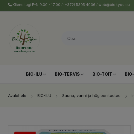
Klienditugi E-N 9.00 - 17.00 / (+372) 5305 4036 / web@bio4you.eu
BIO-ILU
BIO-TERVIS
BIO-TOIT
BIO
Avalehele
BIO-ILU
Sauna, vanni ja hügieenitooted
I