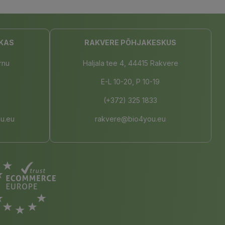
KAS
RAKVERE PÕHJAKESKUS
rnu
Haljala tee 4, 44415 Rakvere
E-L 10-20, P 10-19
(+372) 325 1833
u.eu
rakvere@bio4you.eu