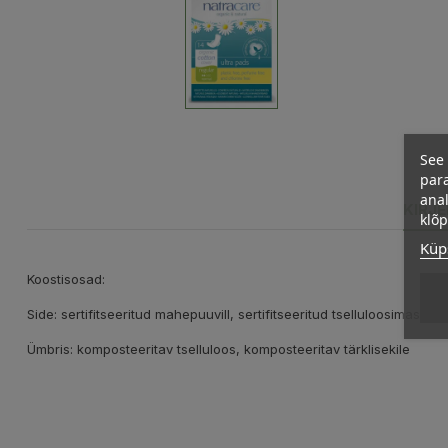
See 
para
anal
KIRJ
klõ
Küps
Koostisosad:
Side: sertifitseeritud mahepuuvill, sertifitseeritud tselluloosimass, mai
Ümbris: komposteeritav tselluloos, komposteeritav tärklisekile