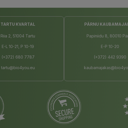
TARTU KVARTAL
PÄRNU KAUBAMAJA
Riia 2, 51004 Tartu
Papiniidu 8, 80010 Pä
E-L 10-21, P 10-19
E-P 10-20
(+372) 680 7787
(+372) 442 9390
tartu@bio4you.eu
kaubamajakas@bio4yo