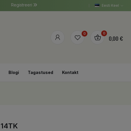
Registreeri
Eesti Keel
0
0
0,00 €
Blogi
Tagastused
Kontakt
 14TK