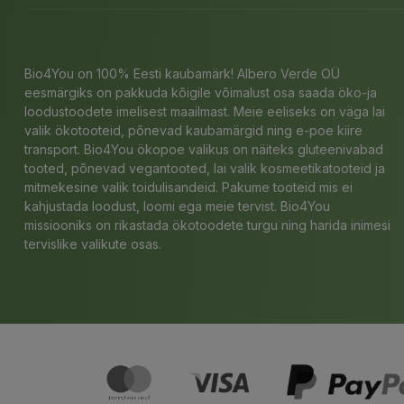
Bio4You on 100% Eesti kaubamärk! Albero Verde OÜ
eesmärgiks on pakkuda kõigile võimalust osa saada öko-ja
loodustoodete imelisest maailmast. Meie eeliseks on väga lai
valik ökotooteid, põnevad kaubamärgid ning e-poe kiire
transport. Bio4You ökopoe valikus on näiteks gluteenivabad
tooted, põnevad vegantooted, lai valik kosmeetikatooteid ja
mitmekesine valik toidulisandeid. Pakume tooteid mis ei
kahjustada loodust, loomi ega meie tervist. Bio4You
missiooniks on rikastada ökotoodete turgu ning harida inimesi
tervislike valikute osas.