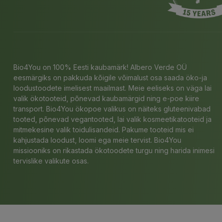
Bio4You on 100% Eesti kaubamärk! Albero Verde OÜ
eesmärgiks on pakkuda kõigile võimalust osa saada öko-ja
loodustoodete imelisest maailmast. Meie eeliseks on väga lai
valik ökotooteid, põnevad kaubamärgid ning e-poe kiire
transport. Bio4You ökopoe valikus on näiteks gluteenivabad
tooted, põnevad vegantooted, lai valik kosmeetikatooteid ja
mitmekesine valik toidulisandeid. Pakume tooteid mis ei
kahjustada loodust, loomi ega meie tervist. Bio4You
missiooniks on rikastada ökotoodete turgu ning harida inimesi
tervislike valikute osas.