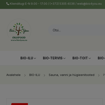
Klienditugi E-N 9.00 - 17.00 / (+372) 5305 4036 / web@bio4you.eu
BIO-ILU
BIO-TERVIS
BIO-TOIT
BIO
Avalehele
BIO-ILU
Sauna, vanni ja hügieenitooted
P