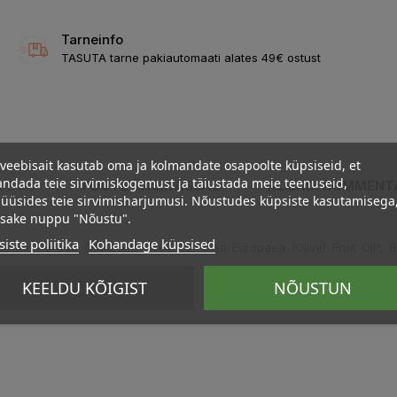
Tarneinfo
TASUTA tarne pakiautomaati alates 49€ ostust
veebisait kasutab oma ja kolmandate osapoolte küpsiseid, et
ndada teie sirvimiskogemust ja täiustada meie teenuseid,
ELDUS
TOOTE ÜKSIKASJAD
KLIENDI KOMMENT
üüsides teie sirvimisharjumusi. Nõustudes küpsiste kasutamisega
psake nuppu "Nõustu".
iste poliitika
Kohandage küpsised
de, Borago Officinalis Seed Oil, Olea Europaea (Olive) Fruit Oil*, B
KEELDU KÕIGIST
NÕUSTUN