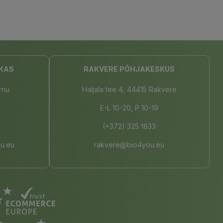
KAS
RAKVERE PÕHJAKESKUS
rnu
Haljala tee 4, 44415 Rakvere
E-L 10-20, P 10-19
(+372) 325 1833
u.eu
rakvere@bio4you.eu