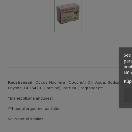
See 
para
KIRJ
anal
klõ
Küps
Koostisosad:
Cocos Nucifera (Coconut) Oil, Aqua, Sodium Hydroxi
Phytate, Cl 75470 (Carmine), Parfum (Fragrance)**.
*mahepõllumajandusest
**hüpoallergeenne parfüüm
Valmistatud Itaalias.