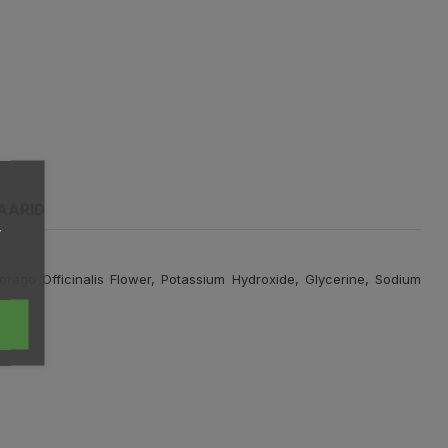
AARID
,
orago Officinalis Flower, Potassium Hydroxide, Glycerine, Sodium