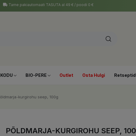
Tarne pakiautomaati TASUTA al 49 € / poodi 0 €
-KODU
BIO-PERE
Outlet
Osta Hulgi
Retseptid
õldmarja-kurgirohu seep, 100g
PÕLDMARJA-KURGIROHU SEEP, 10