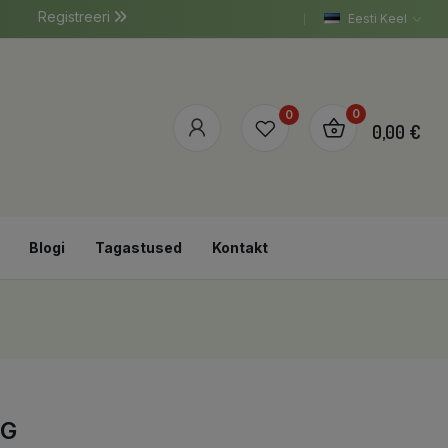
Registreeri
Eesti Keel
0
0
0,00 €
Blogi
Tagastused
Kontakt
0G