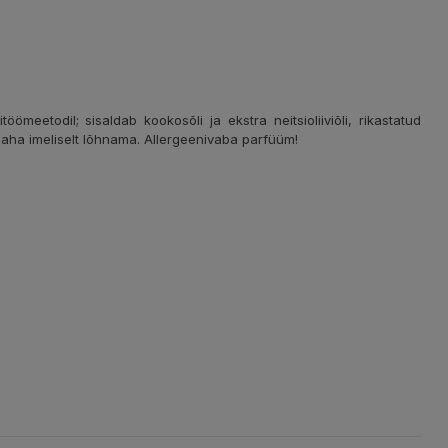
töömeetodil; sisaldab kookosõli ja ekstra neitsioliiviõli, rikastatud
 naha imeliselt lõhnama. Allergeenivaba parfüüm!